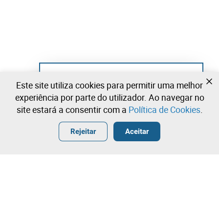
Ainda não se registou?
Este site utiliza cookies para permitir uma melhor
Crie uma conta e comece já a licitar
experiência por parte do utilizador. Ao navegar no
site estará a consentir com a
Política de Cookies
.
Entrar
Criar uma conta gratuita
•
•
•
Rejeitar
Aceitar
Explorar Mais
Licitação rápida
Contacte a nossa equipa!
8.500,00 €
9.000,00 €