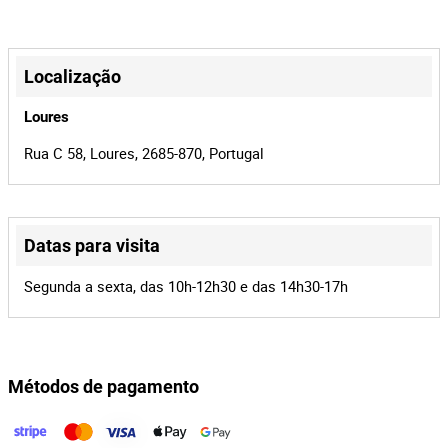
Branco
Cor
verificação."
922964
Quilometrage
+
m
−
Localização
06-63-NI
Matrícula
Loures
4751
Cilindrada
Rua C 58, Loures, 2685-870, Portugal
235
Lote Número
166757
Referência
Datas para visita
21874/25
Processo
Leaflet
|
©
OpenStreetMap
contributors
Segunda a sexta, das 10h-12h30 e das 14h30-17h
41529
Id do leilão
166757
Id do lote
Métodos de pagamento