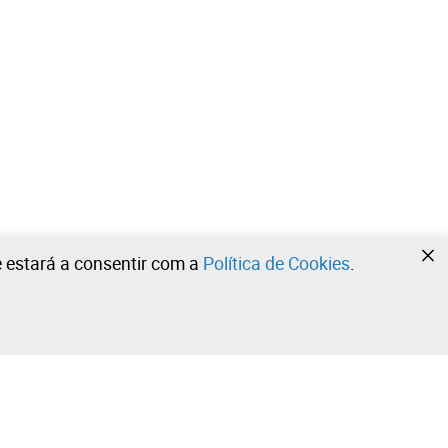
te estará a consentir com a
Política de Cookies
.
•
•
•
Contacte a nossa equipa!