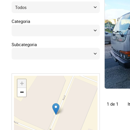
Direit
Tecno
Categoria
Mobil
Subcategoria
Náuti
Outro
+
−
I
1 de 1