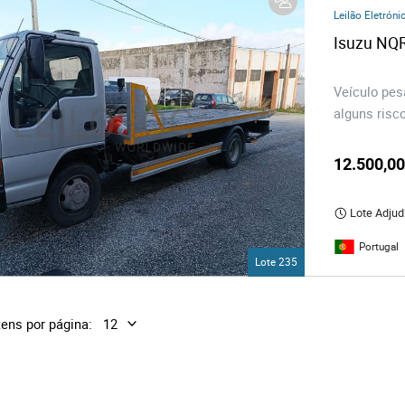
os
Leilão Eletróni
Isuzu NQR
logia
Veículo pesa
alguns risc
iário e Decoração
12.500,00
ca
Lote Adjud
s
Portugal
Lote 235
tens por página: