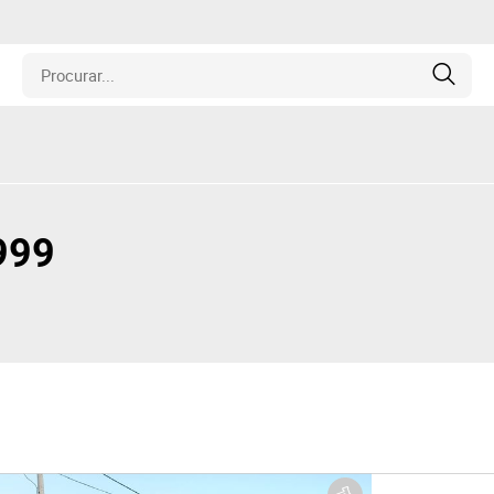
is
los
999
amentos
naria
e Colecionáveis