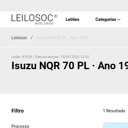
Leilões
Categorias
Leilosoc
/
Isuzu NQR 70 PL · Ano 1999
Imóve
Veícu
Leilão
:
41529
/
Data de término
:
18/05/2026 15:45
Isuzu NQR 70 PL · Ano 1
Equip
Maqui
Filtro
1
Resultado
Arte 
Processo