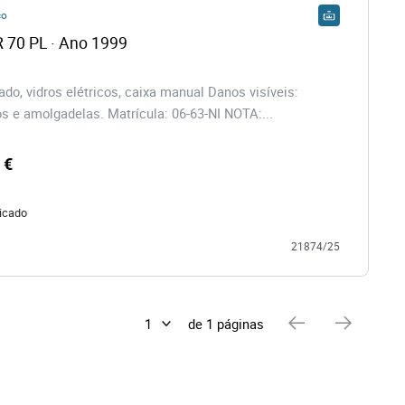
co
 70 PL · Ano 1999
do, vidros elétricos, caixa manual Danos visíveis:
os e amolgadelas. Matrícula: 06-63-NI NOTA:...
 €
icado
21874/25
de 1 páginas