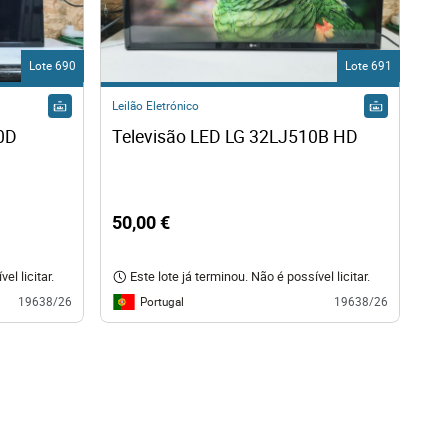
Lote 690
Lote 691
Leilão Eletrónico
0D
Televisão LED LG 32LJ510B HD
50,00 €
el licitar.
Este lote já terminou. Não é possível licitar.
Portugal
19638/26
19638/26