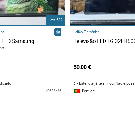
Lote 689
ico
Leilão Eletrónico
 LED Samsung 
Televisão LED LG 32LH50
590
50,00 €
udicado
Este lote já terminou. Não é possív
Portugal
19638/26