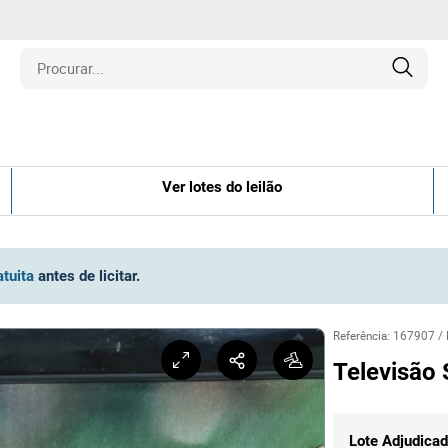
is
Ver lotes do leilão
los
amentos
atuita
antes de licitar
.
naria
Referência
:
167907
/
Televisão
e Colecionáveis
Lote Adjudica