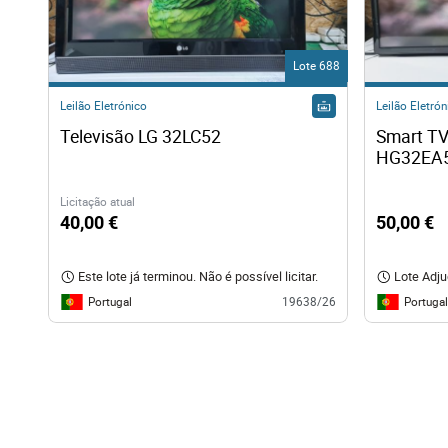
Lote 688
Leilão Eletrónico
Leilão Eletrón
Televisão LG 32LC52
Smart TV
HG32EA
Licitação atual
40,00 €
50,00 €
Este lote já terminou. Não é possível licitar.
Lote Adj
Portugal
Portugal
19638/26