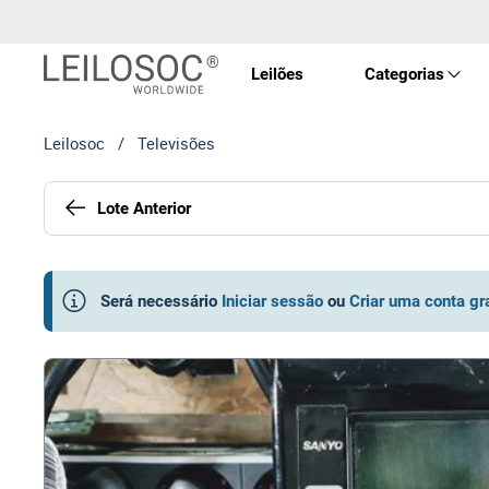
Leilões
Categorias
Leilosoc
/
Televisões
Imóve
Lote Anterior
Veícu
Equip
Será necessário
Iniciar sessão
ou
Criar uma conta gr
Maqui
Arte 