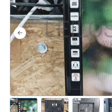
Direit
Tecno
Mobil
Náuti
Outro