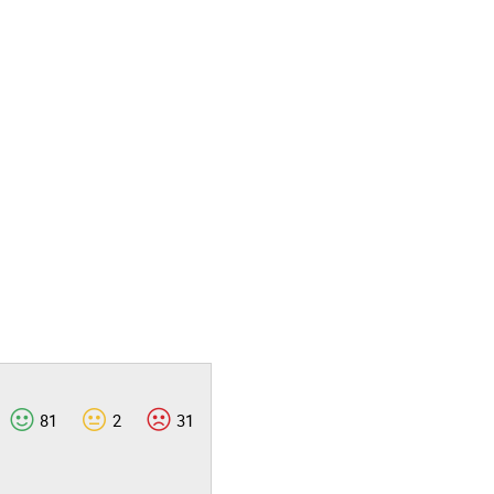
81
2
31