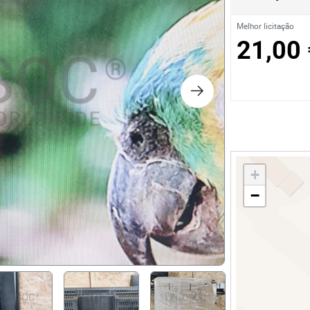
os
Melhor licitação
21,00 
logia
iário e Decoração
ca
+
s
−