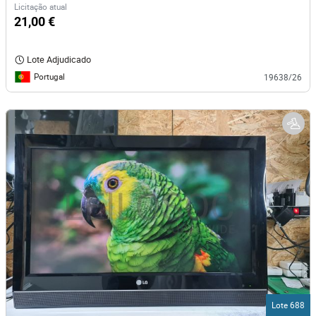
Licitação atual
21,00 €
Lote Adjudicado
Portugal
19638/26
Lote 688