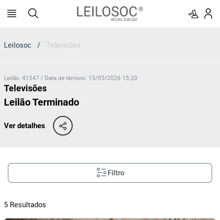
Leilosoc
/
Televisões
Leilão
:
41547
/
Data de término
:
15/05/2026 15:20
Televisões
Leilão Terminado
Ver detalhes
Filtro
5
Resultados