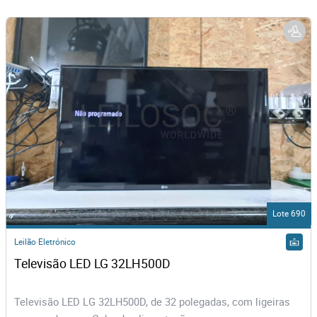
Lote 690
Leilão Eletrónico
Televisão LED LG 32LH500D
Televisão LED LG 32LH500D, de 32 polegadas, com ligeiras