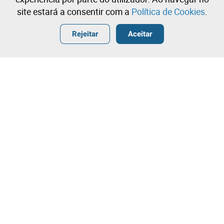
site estará a consentir com a
Política de Cookies
.
Entrar
Criar uma conta gratuita
•
•
•
Rejeitar
Aceitar
Contacte a nossa equipa!
Leilosoc Worldwide®
A Empresa
Sobre
Grupo Isegoria Capital
Projetos