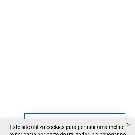
Ainda não se registou?
Este site utiliza cookies para permitir uma melhor
Crie uma conta e comece já a licitar
experiência por parte do utilizador. Ao navegar no