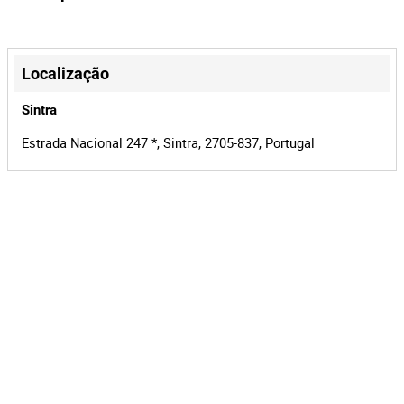
+
−
Localização
Sintra
Estrada Nacional 247 *, Sintra, 2705-837, Portugal
Leaflet
|
©
OpenStreetMap
contributors