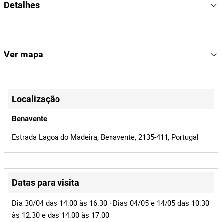
Detalhes
2644 LS/33 (6x4), com a matrícula 77-DU-49, do ano 2007, com
cerca de 892693 Kms
2007
Ano
Observações: Problema motor, não funciona
Mercedes-Benz
Marca
Ver mapa
892693
Quilometrage
m
+
ACTROS
Modelo
−
Localização
77-DU-49
Matrícula
Benavente
16
Lote Número
Estrada Lagoa do Madeira, Benavente, 2135-411, Portugal
166626
Referência
BMP-678 | MOTA-ENGIL
Processo
Datas para visita
40699
Id do leilão
Leaflet
|
©
OpenStreetMap
contributors
Dia 30/04 das 14:00 às 16:30 · Dias 04/05 e 14/05 das 10:30
166626
Id do lote
às 12:30 e das 14:00 às 17:00