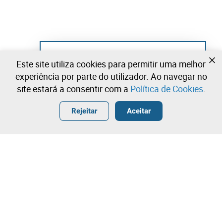
Ainda não se registou?
Este site utiliza cookies para permitir uma melhor
Crie uma conta e comece já a licitar
experiência por parte do utilizador. Ao navegar no
site estará a consentir com a
Política de Cookies
.
Entrar
Criar uma conta gratuita
•
•
•
Rejeitar
Aceitar
Explorar Mais
Licitação rápida
Contacte a nossa equipa!
20.000,00 €
21.000,00 €
Leilosoc Worldwide®
22.000,00 €