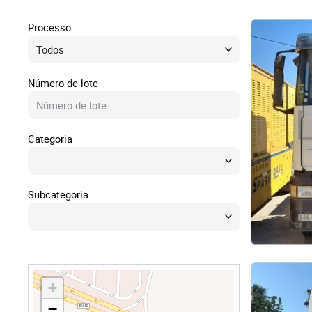
Direit
Processo
Tecno
Número de lote
Mobil
Categoria
Náuti
Outro
Subcategoria
+
−