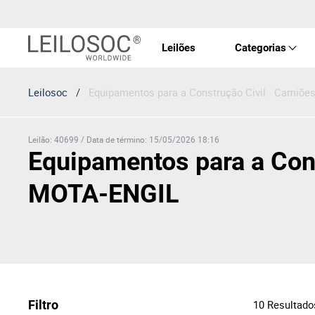
Leilões
Categorias
Leilosoc
/
Equipamentos para a Construção Civil · Camiõe
Imóve
Veícu
Leilão
:
40699
/
Data de término
:
15/05/2026 18:16
Equipamentos para a Cons
Equip
MOTA-ENGIL
Maqui
Arte 
Filtro
10
Resultado