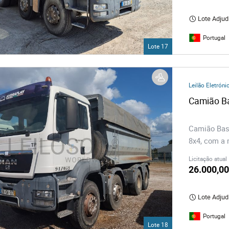
Lote Adjud
Portugal
Lote 17
Leilão Eletróni
Camião Bas
8x4, com a 
Licitação atual
26.000,00
Lote Adjud
Portugal
Lote 18