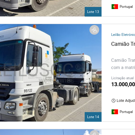
Portugal
Lote 13
Leilão Eletróni
Camião Tra
com a matrí
Licitação atual
13.000,00
Lote Adjud
Portugal
Lote 14