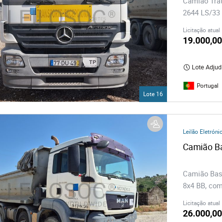
Camião Tra
2644 LS/33 
Licitação atual
19.000,00
Lote Adjud
Portugal
Lote 16
Leilão Eletróni
Camião Bas
8x4 BB, com
Licitação atual
26.000,00