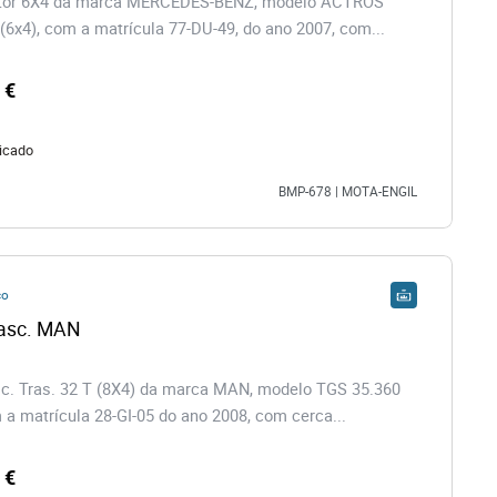
tor 6X4 da marca MERCEDES-BENZ, modelo ACTROS
(6x4), com a matrícula 77-DU-49, do ano 2007, com...
 €
icado
BMP-678 | MOTA-ENGIL
co
Camião Basc. MAN 
c. Tras. 32 T (8X4) da marca MAN, modelo TGS 35.360
 a matrícula 28-GI-05 do ano 2008, com cerca...
 €