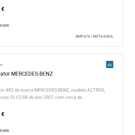
 €
icado
BMP-678 | MOTA-ENGIL
co
Camião Trator MERCEDES-BENZ 
tor 4X2 da marca MERCEDES-BENZ, modelo ACTROS,
cula 51-CZ-08 do ano 2007, com cerca de...
 €
icado