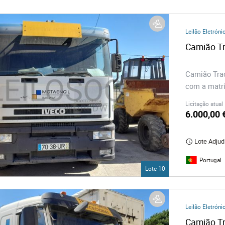
os
Leilão Eletróni
logia
Camião Tr
iário e Decoração
Camião Tra
com a matrí
ca
Licitação atual
6.000,00 
s
Lote Adjud
Portugal
Lote 10
Leilão Eletróni