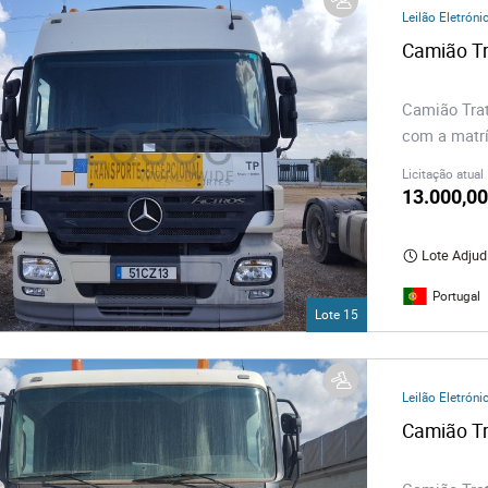
Leilão Eletróni
Camião T
Camião Tra
com a matrí
Licitação atual
13.000,00
Lote Adjud
Portugal
Lote 15
Leilão Eletróni
Camião T