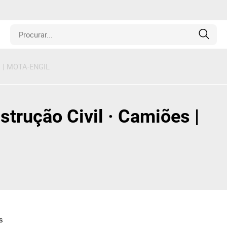
s | MOTA-ENGIL
is
los
trução Civil · Camiões |
amentos
naria
e Colecionáveis
s