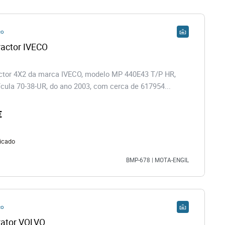
co
actor IVECO
ctor 4X2 da marca IVECO, modelo MP 440E43 T/P HR,
cula 70-38-UR, do ano 2003, com cerca de 617954...
€
icado
BMP-678 | MOTA-ENGIL
co
Camião Trator VOLVO 