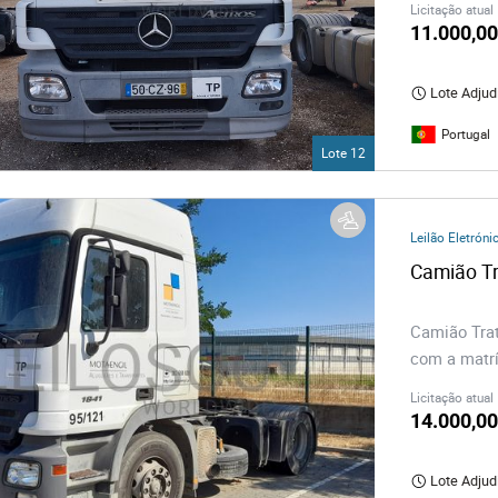
Licitação atual
11.000,00
Lote Adjud
Portugal
Lote 12
Leilão Eletróni
Camião Tra
com a matrí
Licitação atual
14.000,00
Lote Adjud