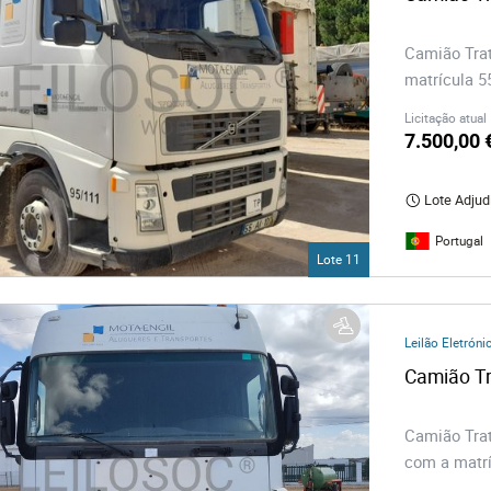
Camião Trat
matrícula 5
Licitação atual
7.500,00 
Lote Adjud
Portugal
Lote 11
Leilão Eletróni
Camião Tra
com a matrí