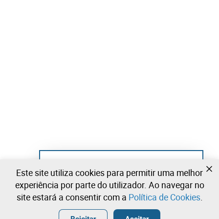
Ainda não se registou?
Este site utiliza cookies para permitir uma melhor
Crie uma conta e comece já a licitar
experiência por parte do utilizador. Ao navegar no
site estará a consentir com a
Política de Cookies
.
Entrar
Criar uma conta gratuita
•
•
•
Rejeitar
Aceitar