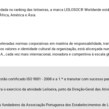
os
dada no ranking das leiloeiras, a marca LEILOSOC® Worldwide est
África, América e Ásia.
logia
iário e Decoração
 elevadas normas corporativas em matéria de responsabilidade, t
ca
 valores e identidade cultural da organização, está alicerçada num
A., cada vez mais internacional, inovadora e competitiva à escala gl
s
tão certificado ISO 9001 - 2008 e a 1.ª a transitar com sucesso par
 o exercício da atividade Leiloeira, junto da Direção-Geral das A
undadores da Associação Portuguesa dos Estabelecimentos de Le