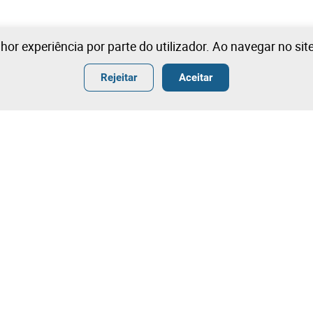
lhor experiência por parte do utilizador. Ao navegar no si
Rejeitar
Aceitar
ender
Termos
ar
Condições Gerais de Venda
r
Condições Gerais de Venda- Ang