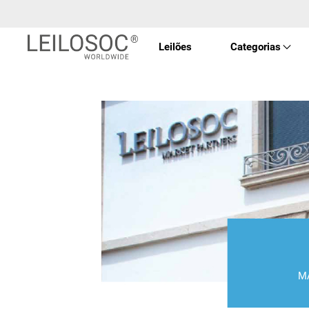
Leilões
Categorias
Imóve
Veícu
Equip
Maqui
Arte 
M