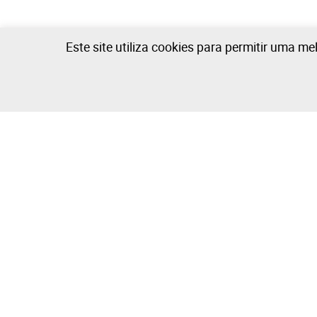
Este site utiliza cookies para permitir uma me
A Empresa
Comprar e V
Sobre
Como Compr
Grupo Isegoria Capital
Como Vende