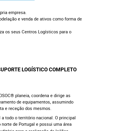
ópria empresa.
modelação e venda de ativos como forma de
za os seus Centros Logísticos para o
SUPORTE LOGÍSTICO
COMPLETO
OSOC® planeia, coordena e dirige as
ueamento de equipamentos, assumindo
eta e receção dos mesmos.
 a todo o território nacional. O principal
o norte de Portugal e possui uma área
ditório para a realização de leilões.