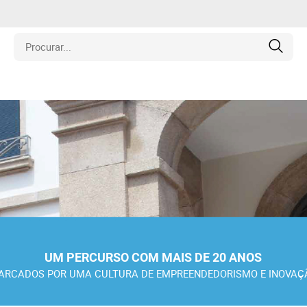
is
los
amentos
naria
UM PERCURSO COM MAIS DE 20 ANOS
e Colecionáveis
ARCADOS POR UMA CULTURA DE EMPREENDEDORISMO E INOVAÇ