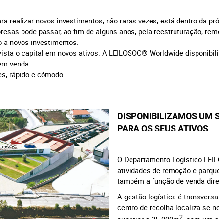
a realizar novos investimentos, não raras vezes, está dentro da pr
presas pode passar, ao fim de alguns anos, pela reestruturação, re
ho a novos investimentos.
vista o capital em novos ativos. A LEILOSOC® Worldwide disponibili
em venda.
es, rápido e cómodo.
DISPONIBILIZAMOS UM 
PARA OS SEUS ATIVOS
O Departamento Logístico LEIL
atividades de remoção e parq
também a função de venda dir
A gestão logística é transversal
centro de recolha localiza-se n
2
superior a 25.000m
, com um au