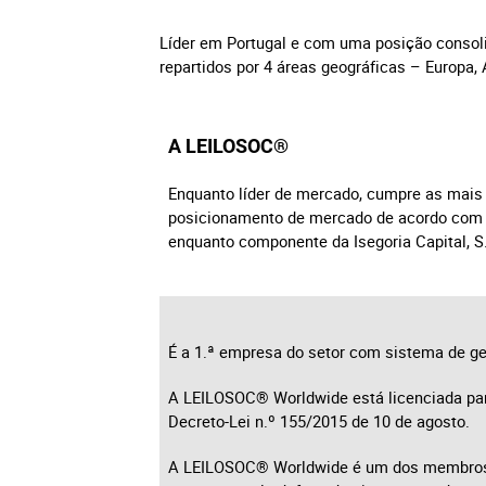
Direit
Líder em Portugal e com uma posição consoli
repartidos por 4 áreas geográficas – Europa, 
Tecno
A LEILOSOC®
Mobil
Enquanto líder de mercado, cumpre as mais
Náuti
posicionamento de mercado de acordo com os
enquanto componente da Isegoria Capital, S.
Outro
É a 1.ª empresa do setor com sistema de ges
A LEILOSOC® Worldwide está licenciada para
Decreto-Lei n.º 155/2015 de 10 de agosto.
A LEILOSOC® Worldwide é um dos membros f