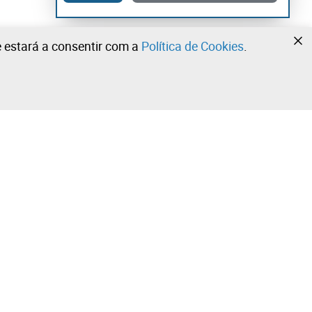
te estará a consentir com a
Política de Cookies
.
•
•
•
Contacte a nossa equipa!
Leilosoc Worldwide®
Fique informado diariamente com as nossas
newsletters.
Subscreva já e receba o que a Leilosoc® tem de melhor
ola
para lhe oferecer no seu email.