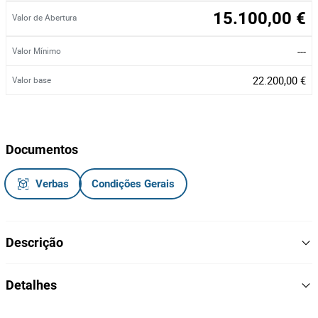
15.100,00 €
Valor de Abertura
---
Valor Mínimo
22.200,00 €
Valor base
Documentos
Verbas
Condições Gerais
Descrição
Veículo pesado de mercadoriias, vidros e retrovisores elétricos,
Detalhes
volante multifunções, direção assistida, ar condicionado, cruise
control, computador de bordo, fecho central, bluetooth, 2 camas
2018
Ano