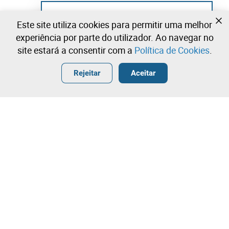
Ainda não se registou?
Este site utiliza cookies para permitir uma melhor
Crie uma conta e comece já a licitar
experiência por parte do utilizador. Ao navegar no
site estará a consentir com a
Política de Cookies
.
Entrar
Criar uma conta gratuita
•
•
•
Rejeitar
Aceitar
Explorar Mais
Contacte a nossa equipa!
Leilosoc Worldwide®
A Empresa
Sobre