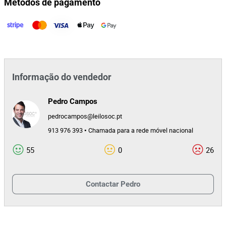
Métodos de pagamento
41825
Id do leilão
168290
Id do lote
Informação do vendedor
Pedro Campos
pedrocampos@leilosoc.pt
913 976 393 • Chamada para a rede móvel nacional
55
0
26
Contactar
Pedro