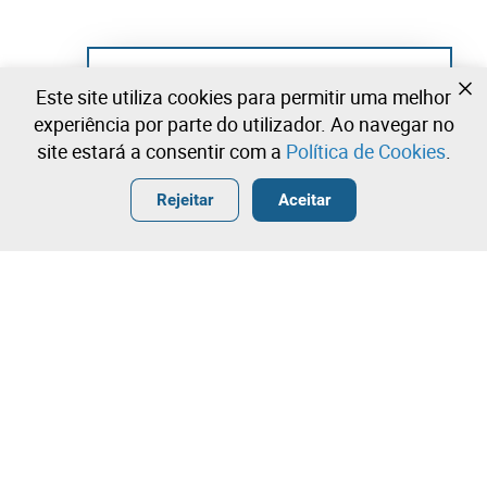
Ainda não se registou?
Este site utiliza cookies para permitir uma melhor
Crie uma conta e comece já a licitar
experiência por parte do utilizador. Ao navegar no
site estará a consentir com a
Política de Cookies
.
Entrar
Criar uma conta gratuita
•
•
•
Rejeitar
Aceitar
Explorar Mais
Licitação rápida
Contacte a nossa equipa!
1.100,00 €
1.200,00 €
Leilosoc Worldwide®
1.300,00 €
A Empresa
Licitação directa