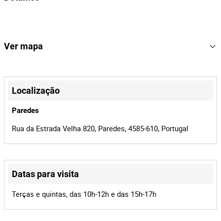
Marca: Solmek
Modelo: BM-600
Solmek
Marca
Ano: 2025
Nº serie: 202506153
BM-600
Modelo
Ver mapa
123
Lote Número
+
164537
Referência
−
Localização
2440/26
Processo
Paredes
41692
Id do leilão
Rua da Estrada Velha 820, Paredes, 4585-610, Portugal
164537
Id do lote
Datas para visita
Leaflet
|
©
OpenStreetMap
contributors
Terças e quintas, das 10h-12h e das 15h-17h