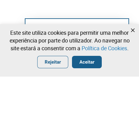
Ainda não se registou?
Este site utiliza cookies para permitir uma melhor
Crie uma conta e comece já a licitar
experiência por parte do utilizador. Ao navegar no
site estará a consentir com a
Política de Cookies
.
Entrar
Criar uma conta gratuita
•
•
•
Rejeitar
Aceitar
Explorar Mais
Licitação rápida
Contacte a nossa equipa!
1.200,00 €
1.300,00 €
Leilosoc Worldwide®
1.400,00 €