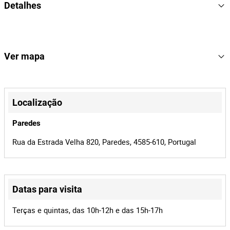
Detalhes
Marca: Lancini
Modelo: KM-800
Lancini
Marca
Ano: 2025
KM-800
Modelo
Ver mapa
118
Lote Número
+
164532
Referência
−
Localização
2440/26
Processo
Paredes
41692
Id do leilão
Rua da Estrada Velha 820, Paredes, 4585-610, Portugal
164532
Id do lote
Datas para visita
Leaflet
|
©
OpenStreetMap
contributors
Terças e quintas, das 10h-12h e das 15h-17h