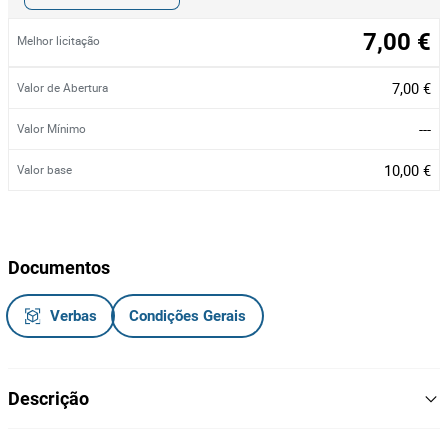
7,00 €
Melhor licitação
7,00 €
Valor de Abertura
---
Valor Mínimo
10,00 €
Valor base
Documentos
Verbas
Condições Gerais
Descrição
Pack de coluna Bluetooth sem fios + auriculares, da marca Fresh