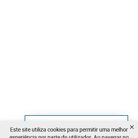
Ainda não se registou?
Este site utiliza cookies para permitir uma melhor
Crie uma conta e comece já a licitar
experiência por parte do utilizador. Ao navegar no