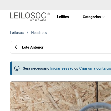
Leilões
Categorias
Leilosoc
/
Headsets
Imóve
Lote Anterior
Veícu
Equip
Será necessário
Iniciar sessão
ou
Criar uma conta gr
Maqui
Arte 