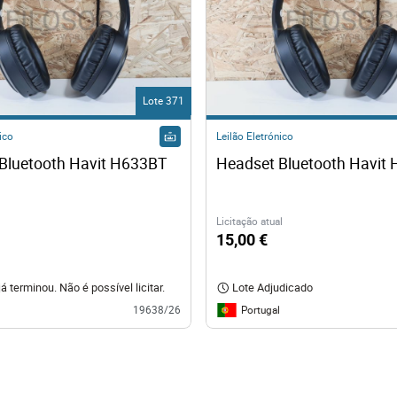
Lote 371
ico
Leilão Eletrónico
Bluetooth Havit H633BT
Headset Bluetooth Havit
Licitação atual
15,00 €
já terminou. Não é possível licitar.
Lote Adjudicado
Portugal
19638/26