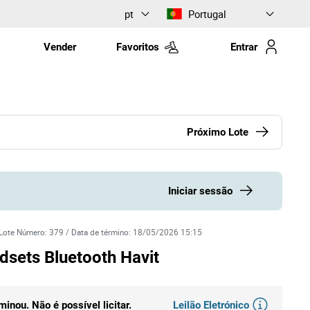
pt
Portugal
Vender
Favoritos
Entrar
Próximo Lote
Iniciar sessão
Lote Número
:
379
/
Data de término
:
18/05/2026 15:15
dsets Bluetooth Havit
Leilão Eletrónico
rminou. Não é possível licitar.