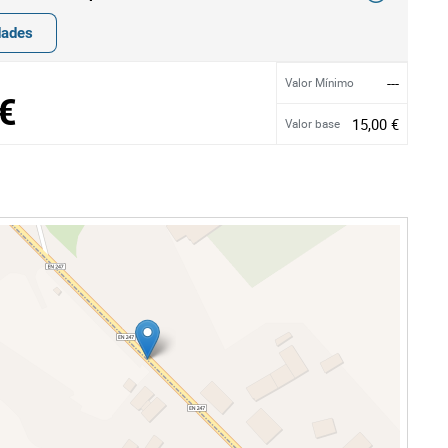
dades
---
Valor Mínimo
€
15,00 €
Valor base