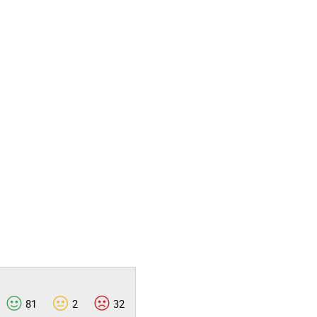
81
2
32