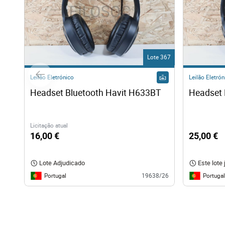
Lote 367
Leilão Eletrónico
Leilão Eletrón
Headset Bluetooth Havit H633BT
Headset 
Licitação atual
16,00 €
25,00 €
Lote Adjudicado
Este lote 
Portugal
Portugal
19638/26