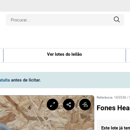
is
Ver lotes do leilão
los
amentos
atuita
antes de licitar
.
naria
Referência
:
165536
/
Fones Hea
e Colecionáveis
Este lote já te