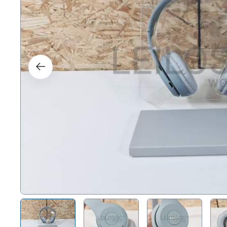
Direit
Tecno
Mobil
Náuti
Outro