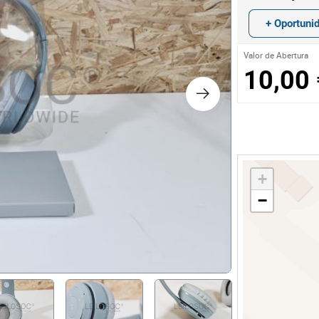
os
+ Oportuni
logia
Valor de Abertura
10,00 
iário e Decoração
ca
+
s
−