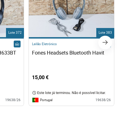
Lote 372
Lote 383
Leilão Eletrónico
Lei
 H633BT
Fones Headsets Bluetooth Havit
Fo
15,00 €
15
Este lote já terminou. Não é possível licitar.
Portugal
19638/26
19638/26