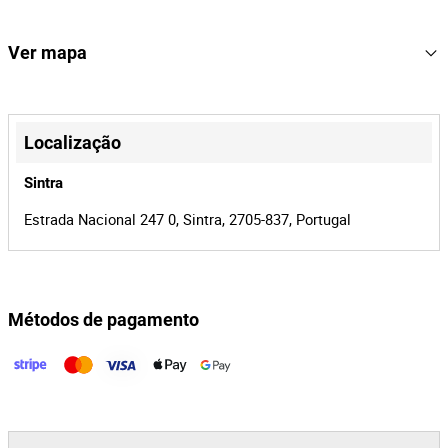
17€+IVA.
632
Lote Número
167292
Referência
Ver mapa
19638/26
Processo
+
41548
Id do leilão
−
Localização
167292
Id do lote
Sintra
Estrada Nacional 247 0, Sintra, 2705-837, Portugal
Métodos de pagamento
Leaflet
|
©
OpenStreetMap
contributors