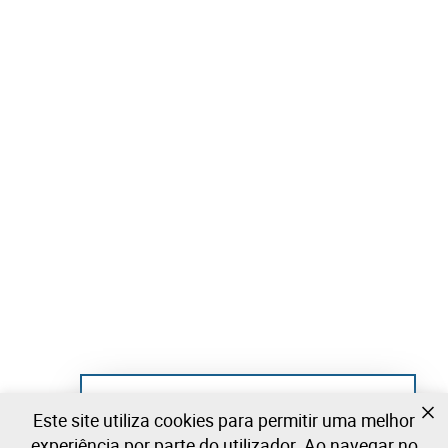
Ainda não se registou?
Este site utiliza cookies para permitir uma melhor
Crie uma conta e comece já a licitar
experiência por parte do utilizador. Ao navegar no