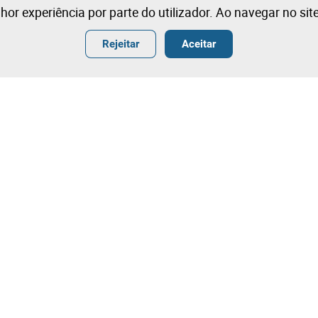
lhor experiência por parte do utilizador. Ao navegar no si
Rejeitar
Aceitar
ender
Termos
ar
Condições Gerais de Venda
r
Condições Gerais de Venda- Ang
ografia
Termos e Condições