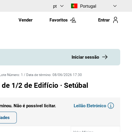
pt
Portugal
Vender
Favoritos
Entrar
Iniciar sessão
Lote Número
:
1
/
Data de término
:
08/06/2026 17:30
de 1/2 de Edifício · Setúbal
Leilão Eletrónico
rminou. Não é possível licitar.
dades