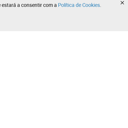
te estará a consentir com a
Política de Cookies
.
•
•
•
Contacte a nossa equipa!
Leilosoc Worldwide®
Fique informado diariamente com as nossas
newsletters.
Subscreva já e receba o que a Leilosoc® tem de melhor
ola
para lhe oferecer no seu email.
Subscrever