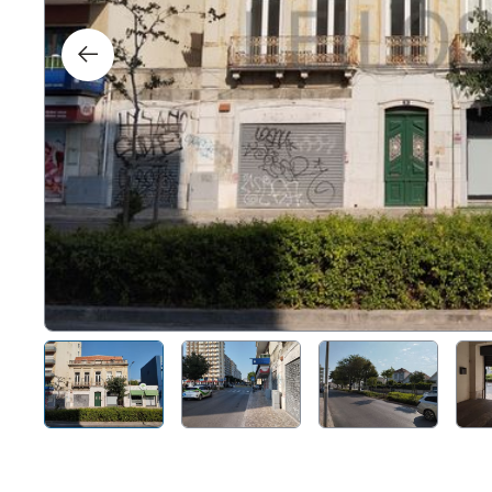
Direit
Tecno
Mobil
Náuti
Outro