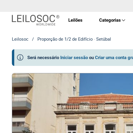
Leilões
Categorias
Leilosoc
/
Proporção de 1/2 de Edifício · Setúbal
Imóve
Será necessário
Iniciar sessão
ou
Criar uma conta gr
Veícu
Equip
Maqui
Arte 