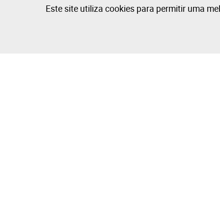
Este site utiliza cookies para permitir uma me
A Empresa
Comprar e V
Sobre
Como Compr
Grupo Isegoria Capital
Como Vende
Projetos
Dicas de Fot