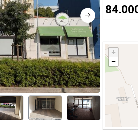
os
84.00
logia
iário e Decoração
+
−
ca
s