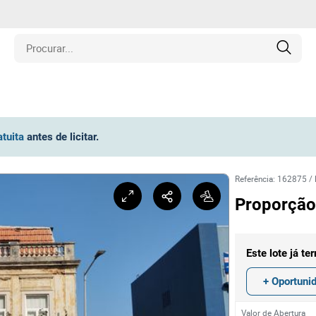
is
atuita
antes de licitar
.
los
Referência
:
162875
/
amentos
Proporção 
naria
Este lote já te
e Colecionáveis
+ Oportuni
Valor de Abertura