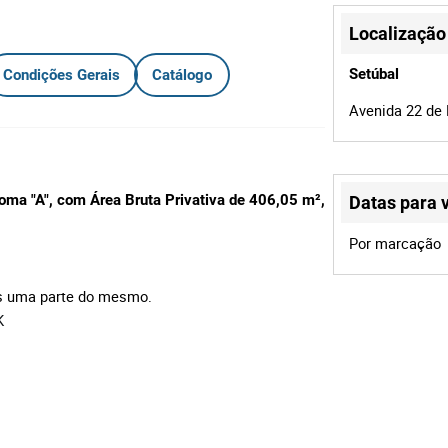
Localização
Setúbal
Condições Gerais
Catálogo
Avenida 22 de 
noma "A", com Área Bruta Privativa de 406,05 m²,
Datas para v
Por marcação
as uma parte do mesmo.
K