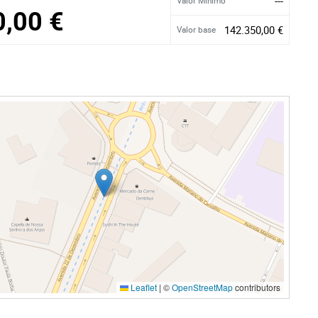
---
Valor Mínimo
0,00 €
142.350,00 €
Valor base
Leaflet
|
©
OpenStreetMap
contributors