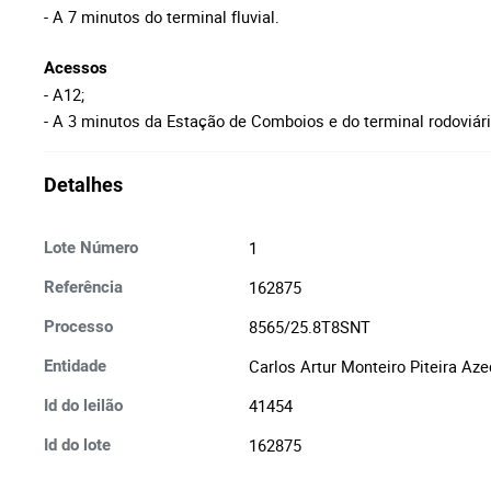
- A 7 minutos do terminal fluvial.
Acessos
- A12;
- A
3 minutos da Estação de Comboios e do terminal rodoviári
Detalhes
1
Lote Número
162875
Referência
8565/25.8T8SNT
Processo
Carlos Artur Monteiro Piteira Az
Entidade
41454
Id do leilão
162875
Id do lote