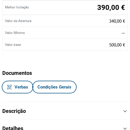
390,00 €
Melhor licitação
340,00 €
Valor de Abertura
---
Valor Mínimo
500,00 €
Valor base
Documentos
Verbas
Condições Gerais
Descrição
Conjunto de 10 computadores, Lenovo ThinkCentre M73, com
Detalhes