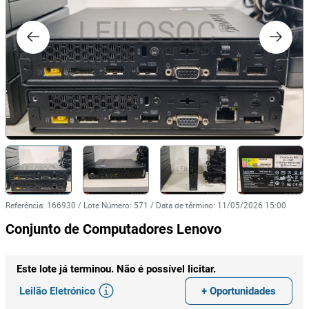
Referência
:
166930
/
Lote Número
:
571
/
Data de término
:
11/05/2026 15:00
Conjunto de Computadores Lenovo
Este lote já terminou. Não é possível licitar.
Leilão Eletrónico
+ Oportunidades