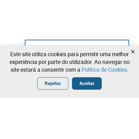
Ainda não se registou?
Este site utiliza cookies para permitir uma melhor
Crie uma conta e comece já a licitar
experiência por parte do utilizador. Ao navegar no
site estará a consentir com a
Política de Cookies
.
Entrar
Criar uma conta gratuita
•
•
•
Rejeitar
Aceitar
Explorar Mais
Licitação rápida
Contacte a nossa equipa!
6.700,00 €
7.200,00 €