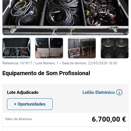
Referência
:
161817
/
Lote Número
:
1
/
Data de término
:
22/05/2026 16:00
Equipamento de Som Profissional
Leilão Eletrónico
Lote Adjudicado
+ Oportunidades
6.700,00 €
Valor de Abertura