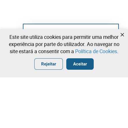
Ainda não se registou?
Este site utiliza cookies para permitir uma melhor
Crie uma conta e comece já a licitar
experiência por parte do utilizador. Ao navegar no
site estará a consentir com a
Política de Cookies
.
Entrar
Criar uma conta gratuita
•
•
•
Rejeitar
Aceitar
Explorar Mais
Licitação rápida
Contacte a nossa equipa!
9.000,00 €
9.500,00 €
Leilosoc Worldwide®
10.000,00 €