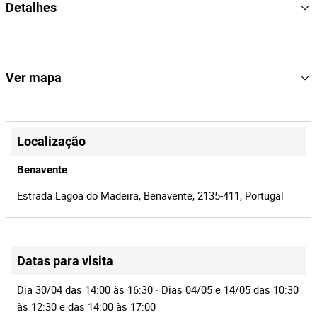
Detalhes
matrícula 64-70-SH do ano 1992, com cerca de 364769. ÁREA:
DEQ.
1992
Ano
DAF
Marca
Ver mapa
AV 23 HT
Modelo
64-70-SH
Matrícula
+
−
Localização
3
Lote Número
Benavente
166613
Referência
Estrada Lagoa do Madeira, Benavente, 2135-411, Portugal
BMP-678 | MOTA-ENGIL
Processo
40672
Id do leilão
166613
Id do lote
Datas para visita
Leaflet
|
©
OpenStreetMap
contributors
Dia 30/04 das 14:00 às 16:30 · Dias 04/05 e 14/05 das 10:30
às 12:30 e das 14:00 às 17:00