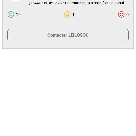
(+244) 935 369 828 • Chamada para a rede fixa nacional
Potencial de Utilização
19
1
0
O imóvel é adequado para diferentes utilizações, nomeadamente:
Habitação familiar de alto padrão;
Arrendamento a expatriados ou quadros superiores;
Contactar
LEILOSOC
Investimento para revenda futura em valorização imobiliária;
Sede institucional ou representações empresariais de
pequena/média dimensão.
DEPÓSITO DE CAUÇÃO
Para participar no leilão, é obrigatório efetuar o
depósito de
, de acordo com a modalidade pretendida:
caução
Modalidades de Caução
AOA 10.000.000,00
Para licitar neste Lote:
Formas para Deposito da Caução
Banco BIC – Conta nº 17662301315001
Depósito bancário:
IBAN/NIB: AO06 0051 0000 7662
Transferência bancária: