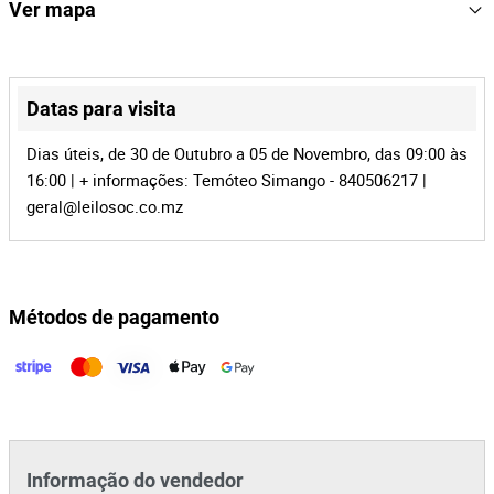
159579
Referência
Ver mapa
mz-946
Processo
+
36408
Id do leilão
−
Datas para visita
159579
Id do lote
Dias úteis, de 30 de Outubro a 05 de Novembro, das 09:00 às
16:00 | + informações: Temóteo Simango - 840506217 |
geral@leilosoc.co.mz
Métodos de pagamento
Leaflet
|
©
OpenStreetMap
contributors
Informação do vendedor