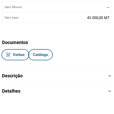
---
Valor Mínimo
45.000,00 MT
Valor base
Documentos
Verbas
Catálogo
Descrição
Uma motorizada,
Detalhes
Marca/Modelo: Honda XL,
Matricula: AHB-947-MP,
Ano: 2019,
26
Lote Número
KM: 114465 km