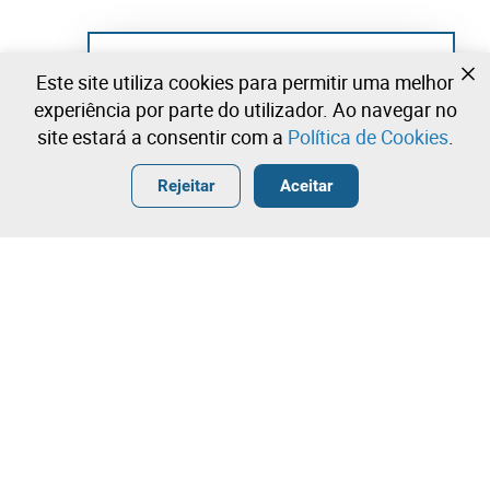
Ainda não se registou?
Este site utiliza cookies para permitir uma melhor
Crie uma conta e comece já a licitar
experiência por parte do utilizador. Ao navegar no
site estará a consentir com a
Política de Cookies
.
Entrar
Criar uma conta gratuita
•
•
•
Rejeitar
Aceitar
Explorar Mais
Contacte a nossa equipa!
Leilosoc Worldwide®
A Empresa