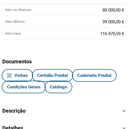
80.000,00 €
Valor de Abertura
99.000,00 €
Valor Mínimo
116.470,59 €
Valor base
Documentos
Verbas
Certidão Predial
Caderneta Predial
Condições Gerais
Catálogo
Descrição
Apartamento T3 com garagem box situada na cave e
arrumos
Detalhes