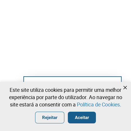
Ainda não se registou?
Este site utiliza cookies para permitir uma melhor
Crie uma conta e comece já a licitar
experiência por parte do utilizador. Ao navegar no
site estará a consentir com a
Política de Cookies
.
Entrar
Criar uma conta gratuita
•
•
•
Rejeitar
Aceitar
Explorar Mais