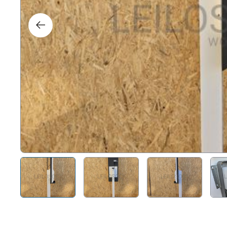
Direit
Tecno
Mobil
Náuti
Outro