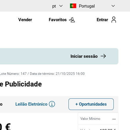
pt
Portugal
Vender
Favoritos
Entrar
Iniciar sessão
Lote Número
:
147
/
Data de término
:
21/10/2025 16:00
e Publicidade
Leilão Eletrónico
+ Oportunidades
do
---
Valor Mínimo
0 €