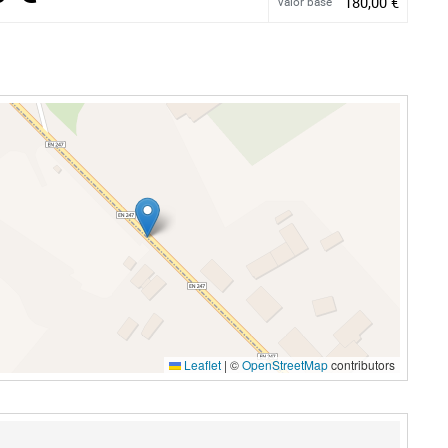
180,00 €
Valor base
Leaflet
|
©
OpenStreetMap
contributors