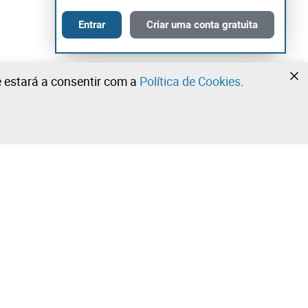
Entrar
Criar uma conta gratuita
te estará a consentir com a
Política de Cookies
.
•
•
•
Contacte a nossa equipa!
Leilosoc Worldwide®
Fique informado diariamente com as nossas
newsletters.