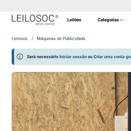
Leilões
Categorias
Leilosoc
/
Máquinas de Publicidade
Imóve
Será necessário
Iniciar sessão
ou
Criar uma conta gr
Veícu
Equip
Maqui
Arte 