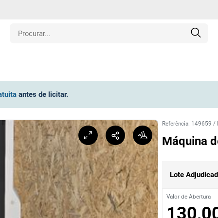
is
atuita
antes de licitar
.
los
Referência
:
149659
/
amentos
Máquina d
naria
Lote Adjudica
e Colecionáveis
Valor de Abertura
130,0