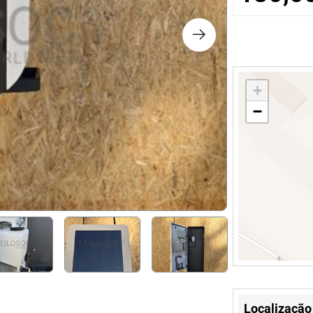
os
logia
+
iário e Decoração
−
ca
s
Localização