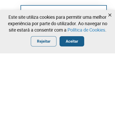
Ainda não se registou?
Este site utiliza cookies para permitir uma melhor
Crie uma conta e comece já a licitar
experiência por parte do utilizador. Ao navegar no
site estará a consentir com a
Política de Cookies
.
Entrar
Criar uma conta gratuita
•
•
•
Rejeitar
Aceitar
Explorar Mais
Licitação rápida
Contacte a nossa equipa!
2.300,00 €
2.400,00 €
Leilosoc Worldwide®
2.500,00 €
A Empresa
Licitação directa