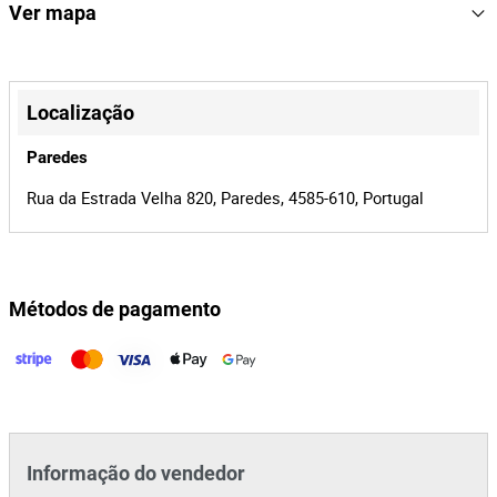
158927
Referência
Ver mapa
19570/21
Processo
+
35818
Id do leilão
−
Localização
158927
Id do lote
Paredes
Rua da Estrada Velha 820, Paredes, 4585-610, Portugal
Métodos de pagamento
Leaflet
|
©
OpenStreetMap
contributors
Informação do vendedor