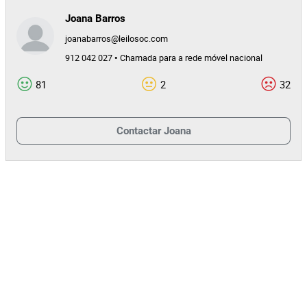
Joana Barros
joanabarros@leilosoc.com
912 042 027 • Chamada para a rede móvel nacional
81
2
32
Contactar
Joana