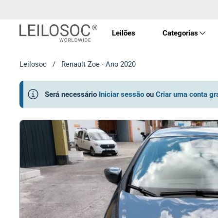
Leilões
Categorias
Leilosoc
/
Renault Zoe · Ano 2020
Imóve
Será necessário
Iniciar sessão
ou
Criar uma conta gr
Veícu
Equip
Maqui
Arte 