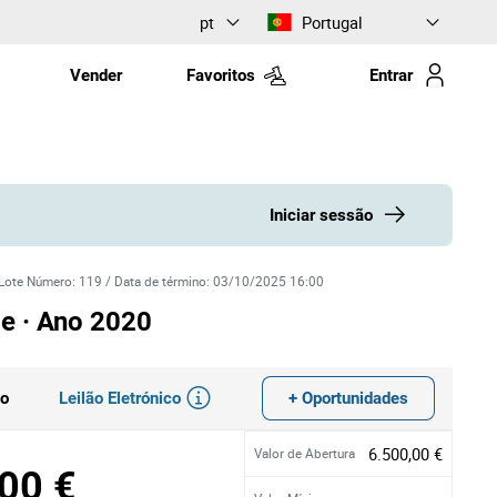
pt
Portugal
Vender
Favoritos
Entrar
Iniciar sessão
Lote Número
:
119
/
Data de término
:
03/10/2025 16:00
e · Ano 2020
Leilão Eletrónico
+ Oportunidades
do
6.500,00 €
Valor de Abertura
00 €