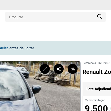
is
atuita
antes de licitar
.
los
Referência
:
158894
/
amentos
Renault Zo
naria
Lote Adjudica
e Colecionáveis
Melhor licitação
9.500,