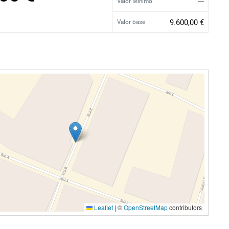
---
Valor Mínimo
9.600,00 €
Valor base
Leaflet
|
©
OpenStreetMap
contributors