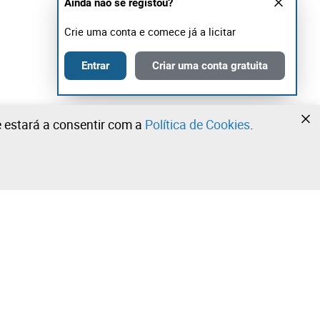
Ainda não se registou?
Crie uma conta e comece já a licitar
Entrar
Criar uma conta gratuita
te estará a consentir com a
Política de Cookies
.
•
•
•
Contacte a nossa equipa!
Leilosoc Worldwide®