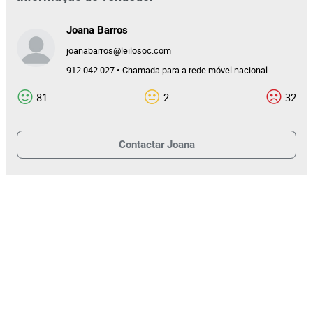
Joana Barros
joanabarros@leilosoc.com
912 042 027 • Chamada para a rede móvel nacional
81
2
32
Contactar
Joana