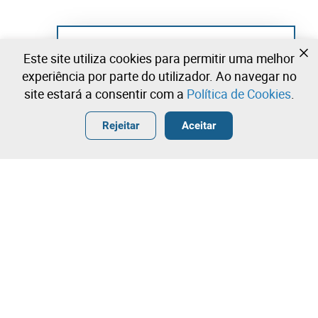
Ainda não se registou?
Este site utiliza cookies para permitir uma melhor
Crie uma conta e comece já a licitar
experiência por parte do utilizador. Ao navegar no
site estará a consentir com a
Política de Cookies
.
Entrar
Criar uma conta gratuita
•
•
•
Rejeitar
Aceitar
Explorar Mais
Licitação rápida
Contacte a nossa equipa!
75,00 €
100,00 €
Leilosoc Worldwide®
125,00 €
A Empresa
Licitação directa