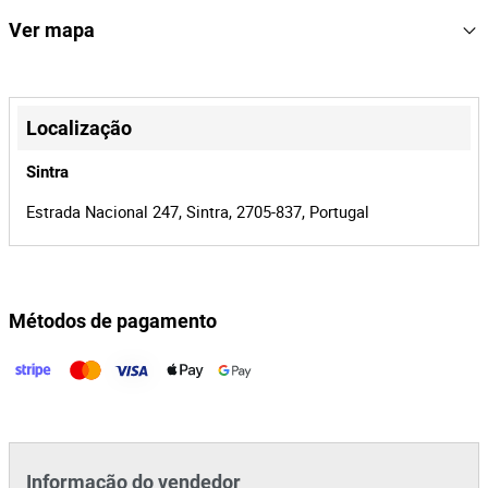
Possibilidade de entrega em Portugal Continental 12€+IVA
150730
Referência
Ver mapa
00019638/25
Processo
+
34709
Id do leilão
−
Localização
150730
Id do lote
Sintra
Estrada Nacional 247, Sintra, 2705-837, Portugal
Métodos de pagamento
Leaflet
|
©
OpenStreetMap
contributors
Informação do vendedor