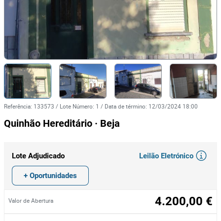
Referência
:
133573
/
Lote Número
:
1
/
Data de término
:
12/03/2024 18:00
Quinhão Hereditário · Beja
Leilão Eletrónico
Lote Adjudicado
+ Oportunidades
4.200,00 €
Valor de Abertura