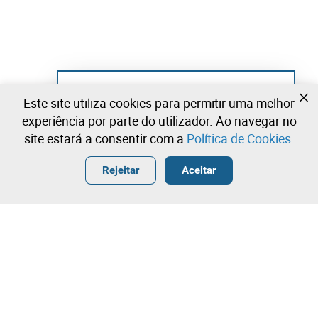
Ainda não se registou?
Este site utiliza cookies para permitir uma melhor
Crie uma conta e comece já a licitar
experiência por parte do utilizador. Ao navegar no
site estará a consentir com a
Política de Cookies
.
Entrar
Criar uma conta gratuita
•
•
•
Rejeitar
Aceitar
Explorar Mais
Licitação rápida
Contacte a nossa equipa!
4.200,00 €
4.300,00 €
Leilosoc Worldwide®
4.400,00 €