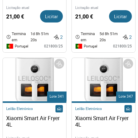
Licitação atual
Licitação atual
21,00 €
Licitar
21,00 €
Licitar
Termina
1d 8h 51m
Termina
5d 8h 51m
2
2
em
20s
em
20s
Portugal
Portugal
021800/25
021800/25
Lote 341
Lote 347
Leilão Eletrónico
Leilão Eletrónico
Xiaomi Smart Air Fryer 
Xiaomi Smart Air Fryer 
4L
4L