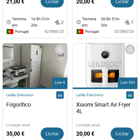
21,00 €
Licitar
20,00 €
Licitar
Termina
1d 8h 51m
Termina
5d 8h 51m
2
1
em
20s
em
20s
Portugal
Portugal
021800/25
021800/25
Lote 4
Lote 343
Leilão Eletrónico
Leilão Eletrónico
Frigorífico
Xiaomi Smart Air Fryer 
4L
Licitação atual
Licitação atual
35,00 €
Licitar
20,00 €
Licitar