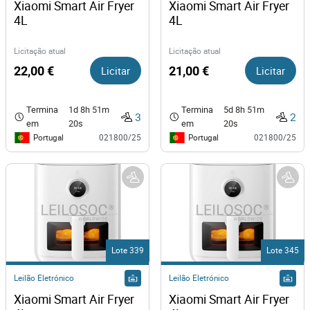
Xiaomi Smart Air Fryer 
Xiaomi Smart Air Fryer 
4L
4L
Licitação atual
Licitação atual
22,00 €
Licitar
21,00 €
Licitar
Termina
1d 8h 51m
Termina
5d 8h 51m
3
2
em
20s
em
20s
Portugal
Portugal
021800/25
021800/25
Lote 339
Lote 345
Leilão Eletrónico
Leilão Eletrónico
Xiaomi Smart Air Fryer 
Xiaomi Smart Air Fryer 