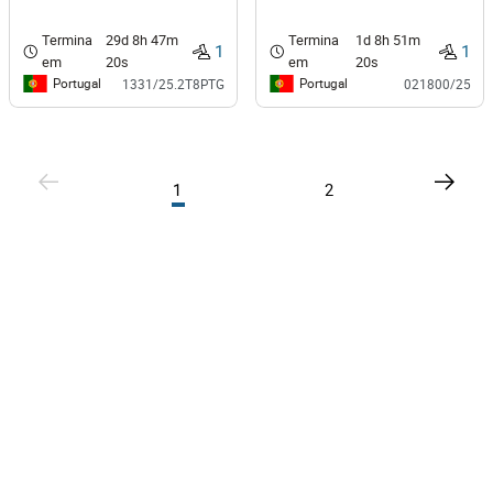
Termina
29d 8h 47m
Termina
1d 8h 51m
1
1
em
20s
em
20s
Portugal
Portugal
1331/25.2T8PTG
021800/25
1
2