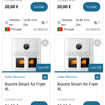
Licitação atual
Licitação atual
20,00 €
Licitar
20,00 €
Licitar
Termina
1d 8h 51m
Termina
5d 8h 51m
1
1
em
20s
em
20s
Portugal
Portugal
021800/25
021800/25
Lote 342
Lote 348
Leilão Eletrónico
Leilão Eletrónico
Xiaomi Smart Air Fryer 
Xiaomi Smart Air Fryer 
4L
4L
Licitação atual
Licitação atual