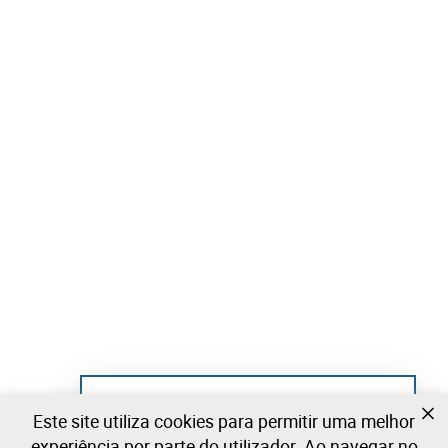
Ainda não se registou?
Este site utiliza cookies para permitir uma melhor
Crie uma conta e comece já a licitar
experiência por parte do utilizador. Ao navegar no