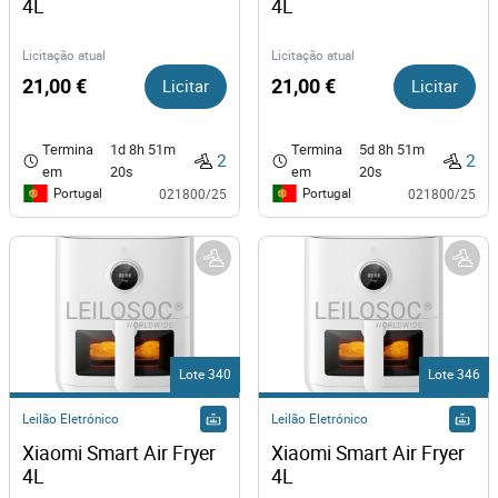
4L
4L
Licitação atual
Licitação atual
21,00 €
Licitar
21,00 €
Licitar
Termina
1d 8h 51m
Termina
5d 8h 51m
2
2
em
20s
em
20s
Portugal
Portugal
021800/25
021800/25
Lote 340
Lote 346
Leilão Eletrónico
Leilão Eletrónico
Xiaomi Smart Air Fryer 
Xiaomi Smart Air Fryer 
4L
4L