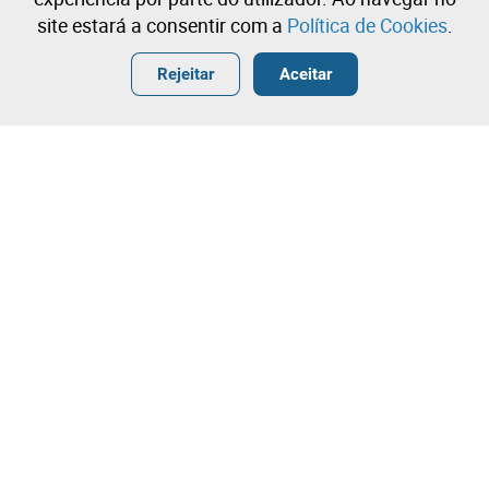
site estará a consentir com a
Política de Cookies
.
Entrar
Criar uma conta gratuita
•
•
•
Rejeitar
Aceitar
Eletrodomésticos - 14 lotes disponíveis
Contacte a nossa equipa!
Leilosoc Worldwide®
A Empresa
Sobre
Grupo Isegoria Capital
Projetos