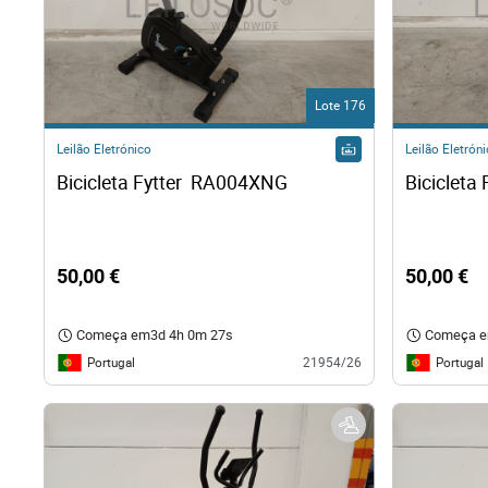
Lote 176
Leilão Eletrónico
Leilão Eletrón
Bicicleta Fytter  RA004XNG
Bicicleta
50,00 €
50,00 €
Começa em
3d 4h 0m 26s
Começa 
Portugal
Portugal
21954/26