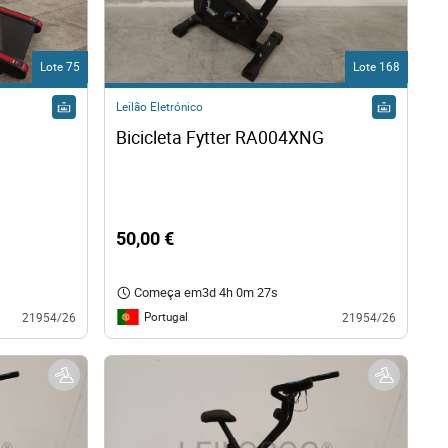
Lote 75
Lote 168
Leilão Eletrónico
Passadeira Fytter RU07SR 
Bicicleta Fytter RA004XNG
50,00 €
Começa em
3d 4h 0m 26s
Portugal
21954/26
21954/26