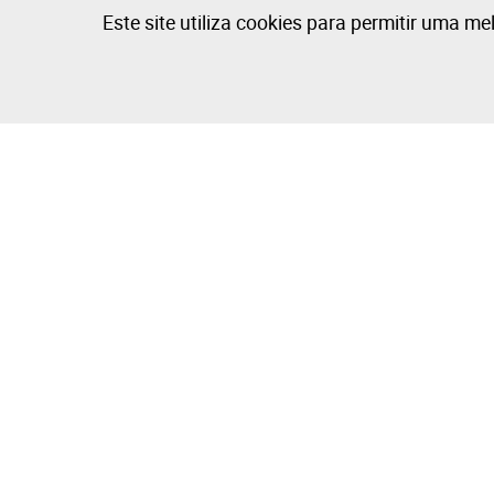
Este site utiliza cookies para permitir uma me
Desporto - 108 lotes disponíveis
A Empresa
Comprar e V
Sobre
Como Compr
Grupo Isegoria Capital
Como Vende
Projetos
Dicas de Fot