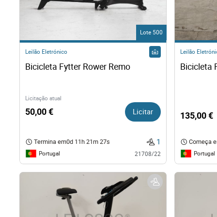
Direit
Lote 500
Tecno
Leilão Eletrónico
Leilão Eletrón
Bicicleta Fytter Rower Remo   
Mobil
Náuti
Licitação atual
50,00 €
Licitar
135,00 €
Outro
1
Termina em
0d 11h 21m 26s
Começa 
Portugal
Portugal
21708/22