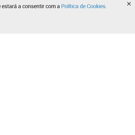
te estará a consentir com a
Política de Cookies
.
•
•
•
Contacte a nossa equipa!
Leilosoc Worldwide®
Fique informado diariamente com as nossas
newsletters.
Subscreva já e receba o que a Leilosoc® tem de melhor
ola
para lhe oferecer no seu email.
Subscrever