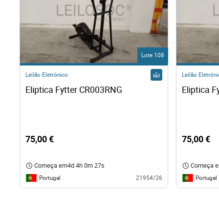
Lote 108
Leilão Eletrónico
Leilão Eletrón
Eliptica Fytter CR003RNG 
75,00 €
75,00 €
Começa em
4d 4h 0m 26s
Começa 
Portugal
Portugal
21954/26