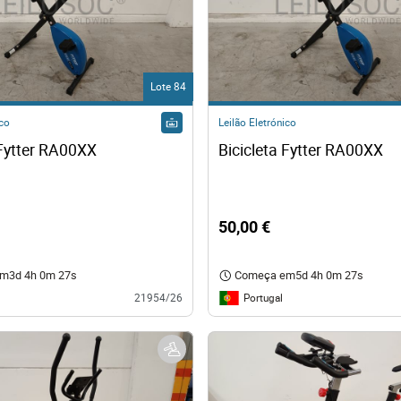
Lote 84
ico
Leilão Eletrónico
 Fytter RA00XX
Bicicleta Fytter RA00XX 
50,00 €
em
3d 4h 0m 26s
Começa em
5d 4h 0m 26s
Portugal
21954/26