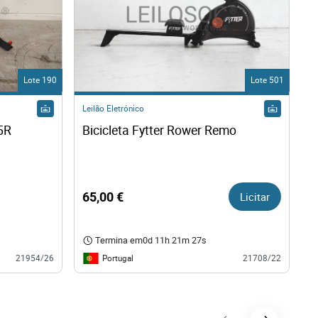
Lote 190
Lote 501
Leilão Eletrónico
Bicicleta Fytter Rider RI005R 
Bicicleta Fytter Rower Remo   
65,00 €
Licitar
Termina em
0d 11h 21m 26s
Portugal
21954/26
21708/22