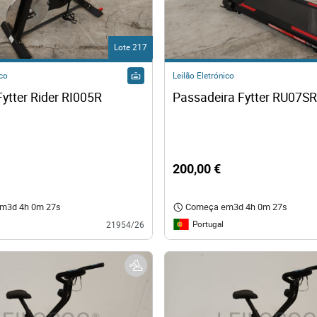
os
Lote 217
logia
ico
Leilão Eletrónico
Bicicleta Fytter Rider RI005R 
iário e Decoração
ca
200,00 €
s
em
3d 4h 0m 26s
Começa em
3d 4h 0m 26s
Portugal
21954/26