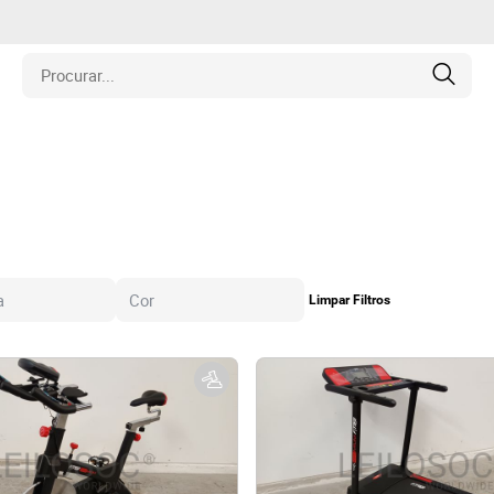
is
los
amentos
Limpar Filtros
naria
e Colecionáveis