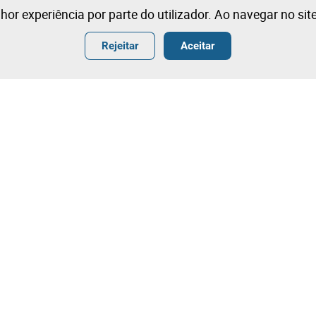
lhor experiência por parte do utilizador. Ao navegar no si
Rejeitar
Aceitar
ender
Termos
ar
Condições Gerais de Venda
r
Condições Gerais de Venda- Ang
ografia
Termos e Condições