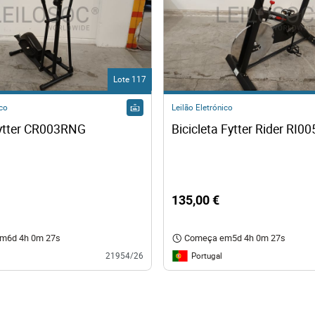
Lote 117
ico
Leilão Eletrónico
Eliptica Fytter CR003RNG 
135,00 €
em
6d 4h 0m 26s
Começa em
5d 4h 0m 26s
Portugal
21954/26