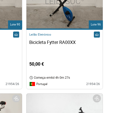
Lote 90
Lote 96
Leilão Eletrónico
Bicicleta Fytter RA00XX 
50,00 €
Começa em
6d 4h 0m 26s
Portugal
21954/26
21954/26