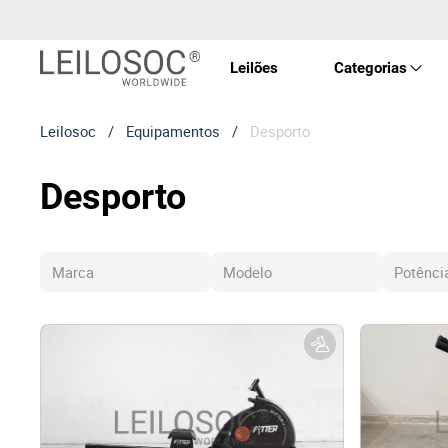
Leilões
Categorias
Leilosoc
/
Equipamentos
/
Desporto
Imóve
Desporto
Veícu
Equip
Maqui
Arte 