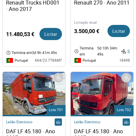
Renault Trucks HD001 
Renault 270 · Ano 2011
· Ano 2017
Licitação atual
3.500,00 €
Licitar
11.480,53 €
Licitar
Termina
5d 10h 34m
5
Termina em
3d 9h 41m 49s
em
49s
Portugal
Portugal
664/23.7T8AMT
18498
Lote 701
Lote 702
Leilão Eletrónico
Leilão Eletrónico
DAF LF 45.180 · Ano 
DAF LF 45.180 · Ano 