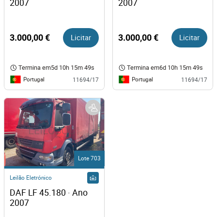
2007 
2007  
3.000,00 €
Licitar
3.000,00 €
Licitar
Termina em
5d 10h 15m 49s
Termina em
6d 10h 15m 49s
Portugal
Portugal
11694/17
11694/17
Lote 703
Leilão Eletrónico
DAF LF 45.180 · Ano 
2007   