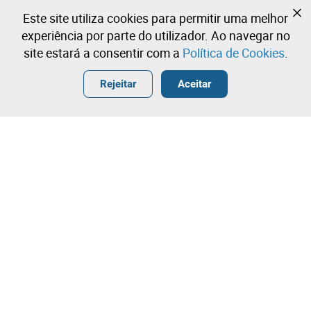
Ainda não se registou?
Este site utiliza cookies para permitir uma melhor
Crie uma conta e comece já a licitar
experiência por parte do utilizador. Ao navegar no
site estará a consentir com a
Política de Cookies
.
Entrar
Criar uma conta gratuita
•
•
•
Rejeitar
Aceitar
Veículo Pesado de Mercadorias - 5 lotes disponíveis
Contacte a nossa equipa!
Leilosoc Worldwide®
A Empresa
Sobre