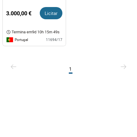
3.000,00 €
Licitar
Termina em
9d 10h 15m 49s
Portugal
11694/17
1