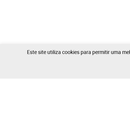
Este site utiliza cookies para permitir uma me
Garagem - 1 lotes disponíveis