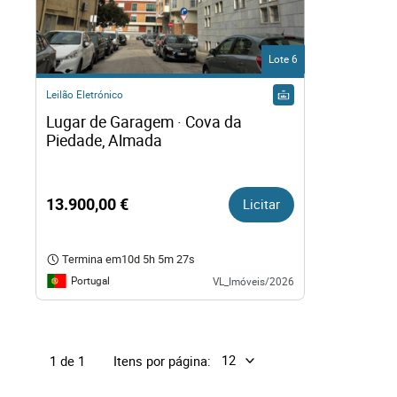
Direit
Lote 6
Tecno
Leilão Eletrónico
Lugar de Garagem · Cova da 
Mobil
Piedade, Almada
Náuti
13.900,00 €
Licitar
Outro
Termina em
10d 5h 5m 26s
Portugal
VL_Imóveis/2026
Itens por página:
1 de 1