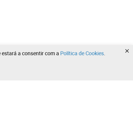
te estará a consentir com a
Política de Cookies
.
•
•
•
Contacte a nossa equipa!
Leilosoc Worldwide®