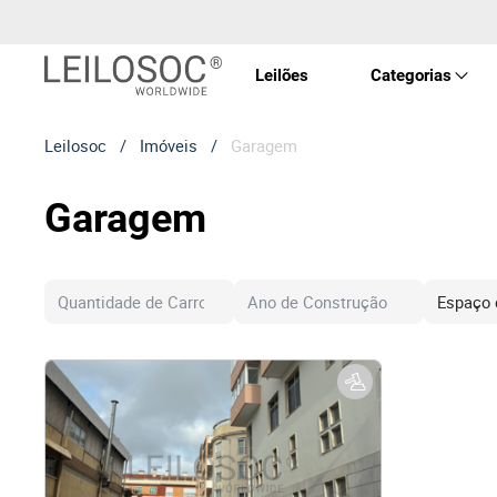
Leilões
Categorias
Leilosoc
/
Imóveis
/
Garagem
Imóve
Garagem
Veícu
Equip
Maqui
Arte 