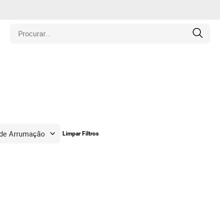
is
los
amentos
Limpar Filtros
naria
e Colecionáveis