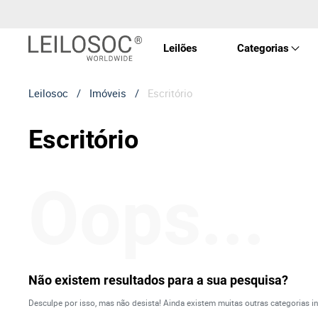
Leilões
Categorias
Leilosoc
/
Imóveis
/
Escritório
Imóve
Escritório
Veícu
Oops...
Equip
Maqui
Arte 
Não existem resultados para a sua pesquisa?
Desculpe por isso, mas não desista! Ainda existem muitas outras categorias in