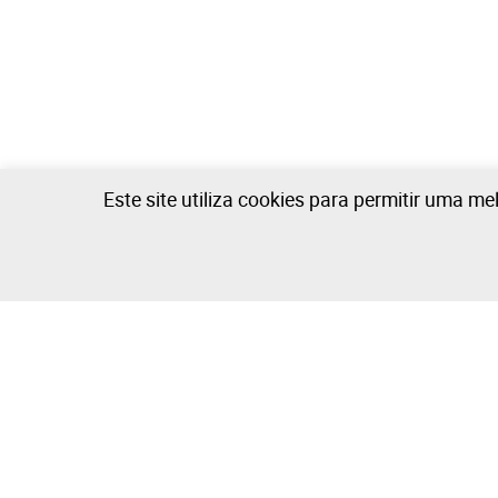
Este site utiliza cookies para permitir uma me
Escritório - 0 lotes disponíveis