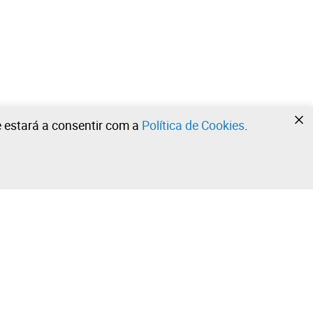
te estará a consentir com a
Política de Cookies
.
•
•
•
Contacte a nossa equipa!
Leilosoc Worldwide®