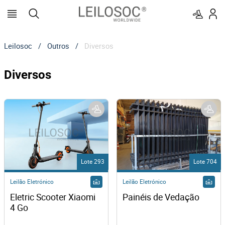
Leilosoc
/
Outros
/
Diversos
Diversos
Lote 293
Lote 704
Leilão Eletrónico
Leilão Eletrónico
Eletric Scooter Xiaomi 
Painéis de Vedação
4 Go