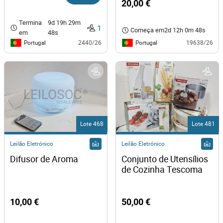
20,00 €
Termina
9d 19h 29m
1
Começa em
2d 12h 0m 48s
em
48s
Portugal
Portugal
2440/26
19638/26
Lote 468
Lote 481
Leilão Eletrónico
Leilão Eletrónico
Difusor de Aroma
Conjunto de Utensílios 
de Cozinha Tescoma
10,00 €
50,00 €