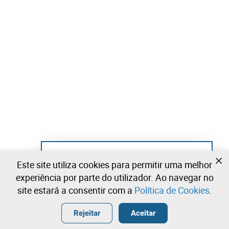
Ainda não se registou?
Este site utiliza cookies para permitir uma melhor
Crie uma conta e comece já a licitar
experiência por parte do utilizador. Ao navegar no
site estará a consentir com a
Política de Cookies
.
Entrar
Criar uma conta gratuita
•
•
•
Rejeitar
Aceitar