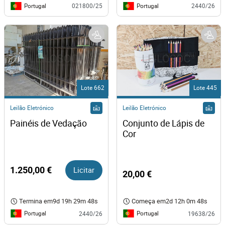
Portugal
Portugal
021800/25
2440/26
Lote 662
Lote 445
Leilão Eletrónico
Leilão Eletrónico
Painéis de Vedação 
Conjunto de Lápis de 
Cor
1.250,00 €
Licitar
20,00 €
Termina em
9d 19h 29m 48s
Começa em
2d 12h 0m 48s
Portugal
Portugal
2440/26
19638/26