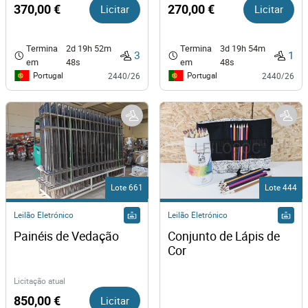
370,00 €
Licitar
270,00 €
Licitar
Termina
2d 19h 52m
Termina
3d 19h 54m
3
1
em
48s
em
48s
Portugal
Portugal
2440/26
2440/26
Lote 661
Lote 444
Leilão Eletrónico
Leilão Eletrónico
Painéis de Vedação 
Conjunto de Lápis de 
Cor
Licitação atual
850,00 €
Licitar