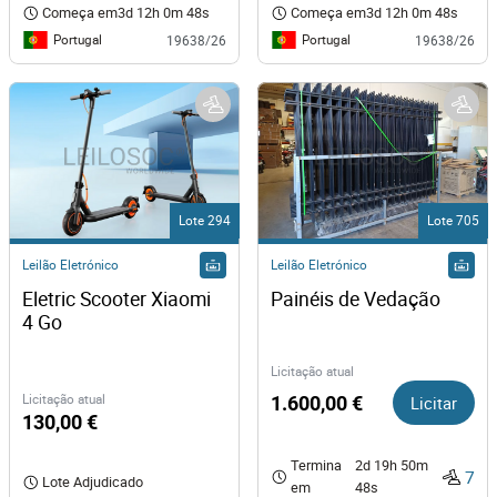
Começa em
3d 12h 0m 48s
Começa em
3d 12h 0m 48s
Portugal
Portugal
19638/26
19638/26
Lote 294
Lote 705
Leilão Eletrónico
Leilão Eletrónico
Eletric Scooter Xiaomi 
Painéis de Vedação
4 Go
Licitação atual
Licitação atual
1.600,00 €
Licitar
130,00 €
Termina
2d 19h 50m
7
Lote Adjudicado
em
48s