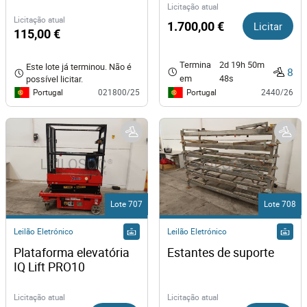
Licitação atual
Licitação atual
1.700,00 €
Licitar
115,00 €
Termina
2d 19h 50m
Este lote já terminou. Não é
8
em
48s
possível licitar.
Portugal
Portugal
021800/25
2440/26
Lote 707
Lote 708
Leilão Eletrónico
Leilão Eletrónico
Plataforma elevatória 
Estantes de suporte 
IQ Lift PRO10
Licitação atual
Licitação atual