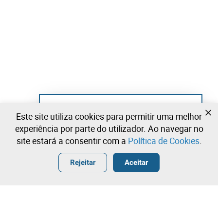
Ainda não se registou?
Este site utiliza cookies para permitir uma melhor
Crie uma conta e comece já a licitar
experiência por parte do utilizador. Ao navegar no
site estará a consentir com a
Política de Cookies
.
Entrar
Criar uma conta gratuita
•
•
•
Rejeitar
Aceitar
Calçado - 1 lotes disponíveis