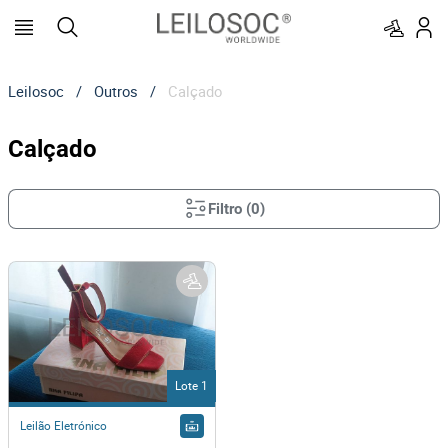
Leilosoc
/
Outros
/
Calçado
Calçado
Filtro
(
0
)
Lote 1
Leilão Eletrónico