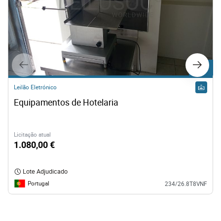
Lote 1
Lote 3
Leilão Eletrónico
Leilão Eletrónico
Equipamentos de Hotelaria
Equipamentos de Hotelaria 
Licitação atual
355,00 €
1.080,00 €
Lote Adjudicado
Portugal
234/26.8T8VNF
Lote Adjudicado
Portugal
234/26.8T8VNF