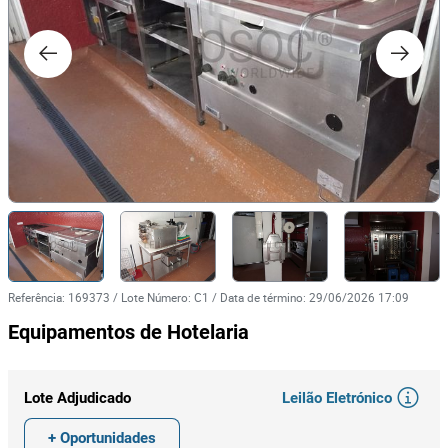
Referência
:
169373
/
Lote Número
:
C1
/
Data de término
:
29/06/2026 17:09
Equipamentos de Hotelaria
Leilão Eletrónico
Lote Adjudicado
+ Oportunidades