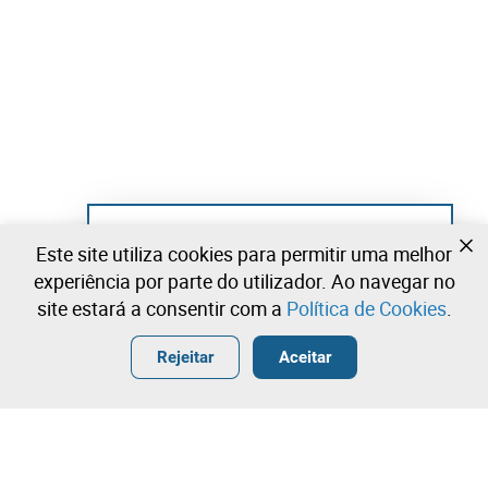
Ainda não se registou?
Este site utiliza cookies para permitir uma melhor
Crie uma conta e comece já a licitar
experiência por parte do utilizador. Ao navegar no
site estará a consentir com a
Política de Cookies
.
Entrar
Criar uma conta gratuita
•
•
•
Rejeitar
Aceitar
Explorar Mais
Licitação rápida
Contacte a nossa equipa!