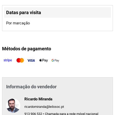
Lote 1
Datas para visita
Leaflet
|
©
OpenStreetMap
contributors
Leilão Eletrónico
Por marcação
Equipamentos de Hotelaria
1.080,00 €
Métodos de pagamento
Lote Adjudicado
Portugal
234/26.8T8VNF
Informação do vendedor
Ricardo Miranda
ricardomiranda@leilosoc.pt
913 906 532 • Chamada para a rede móvel nacional