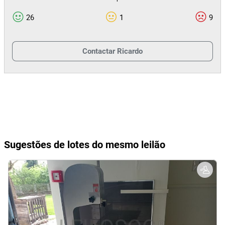
26
1
9
Lote 2
Contactar
Ricardo
Leilão Eletrónico
Equipamentos de Hotelaria
3.800,00 €
Lote Adjudicado
Portugal
234/26.8T8VNF
Sugestões de lotes do mesmo leilão