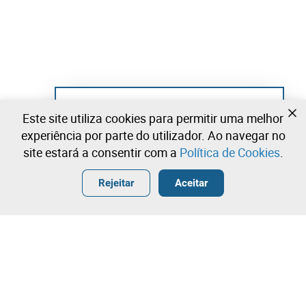
Ainda não se registou?
Este site utiliza cookies para permitir uma melhor
Crie uma conta e comece já a licitar
experiência por parte do utilizador. Ao navegar no
site estará a consentir com a
Política de Cookies
.
Entrar
Criar uma conta gratuita
•
•
•
Rejeitar
Aceitar
Explorar Mais
Licitação rápida
Contacte a nossa equipa!
1.180,00 €
1.280,00 €