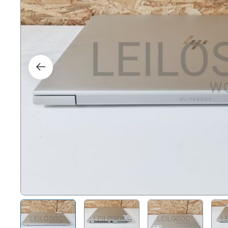
Direit
Tecno
Mobil
Náuti
Outro