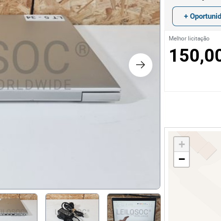
os
+ Oportuni
logia
Melhor licitação
150,0
iário e Decoração
ca
s
+
−