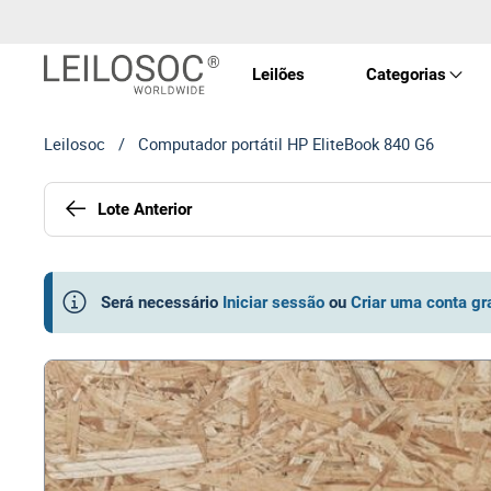
Leilões
Categorias
Leilosoc
/
Computador portátil HP EliteBook 840 G6
Imóve
Lote Anterior
Veícu
Equip
Será necessário
Iniciar sessão
ou
Criar uma conta gr
Maqui
Arte 