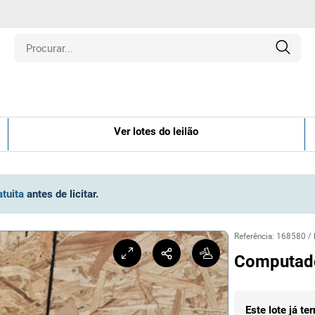
is
Ver lotes do leilão
los
amentos
atuita
antes de licitar
.
naria
Referência
:
168580
/
Computador
e Colecionáveis
Este lote já te