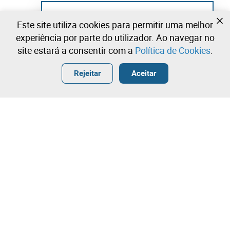
Ainda não se registou?
Este site utiliza cookies para permitir uma melhor
Crie uma conta e comece já a licitar
experiência por parte do utilizador. Ao navegar no
site estará a consentir com a
Política de Cookies
.
Entrar
Criar uma conta gratuita
•
•
•
Rejeitar
Aceitar
Explorar Mais
Contacte a nossa equipa!
Leilosoc Worldwide®
A Empresa
Sobre