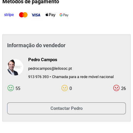
Métodos de pagamento
41825
Id do leilão
168293
Id do lote
Informação do vendedor
Pedro Campos
pedrocampos@leilosoc.pt
913 976 393 • Chamada para a rede móvel nacional
55
0
26
Contactar
Pedro