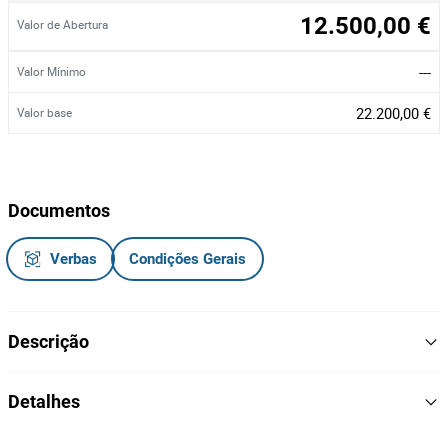
12.500,00 €
Valor de Abertura
---
Valor Mínimo
22.200,00 €
Valor base
Documentos
Verbas
Condições Gerais
Descrição
Veículo pesado de mercadoriias, vidros e retrovisores elétricos,
Detalhes
volante multifunções, direção assistida, ar condicionado, cruise
control, computador de bordo, fecho central, bluetooth, 2 camas
2018
Ano