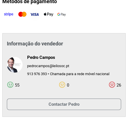
Métodos de pagamento
41825
Id do leilão
168291
Id do lote
Informação do vendedor
Pedro Campos
pedrocampos@leilosoc.pt
913 976 393 • Chamada para a rede móvel nacional
55
0
26
Contactar
Pedro