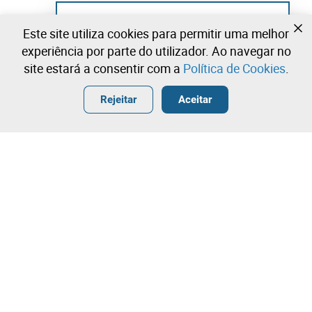
Ainda não se registou?
Este site utiliza cookies para permitir uma melhor
Crie uma conta e comece já a licitar
experiência por parte do utilizador. Ao navegar no
site estará a consentir com a
Política de Cookies
.
Entrar
Criar uma conta gratuita
•
•
•
Rejeitar
Aceitar
Explorar Mais
Contacte a nossa equipa!
Leilosoc Worldwide®
A Empresa
Sobre