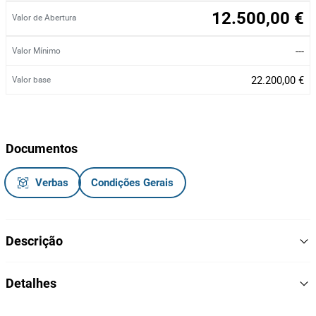
12.500,00 €
Valor de Abertura
---
Valor Mínimo
22.200,00 €
Valor base
Documentos
Verbas
Condições Gerais
Descrição
Veículo pesado de mercadoriias, vidros e retrovisores elétricos,
Detalhes
volante multifunções
, direção assistida, ar condicionado, cruise
control, computador de bordo, fecho central, bluetooth, 2 camas
2018
Ano