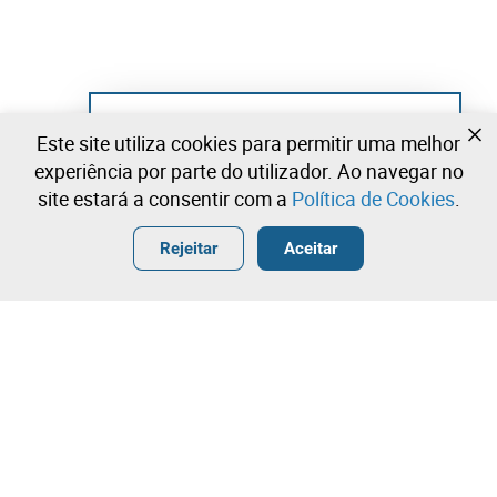
Ainda não se registou?
Este site utiliza cookies para permitir uma melhor
Crie uma conta e comece já a licitar
experiência por parte do utilizador. Ao navegar no
site estará a consentir com a
Política de Cookies
.
Entrar
Criar uma conta gratuita
•
•
•
Rejeitar
Aceitar
Explorar Mais
Licitação rápida
Contacte a nossa equipa!
2.300,13 €
2.400,13 €
Leilosoc Worldwide®
2.500,13 €