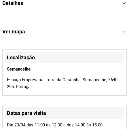
Detalhes
- Balcão de atendimento com cerca 4,5m de comprimento;
- 5 Estantes;
- Mesa apoio redonda;
2
Lote Número
- Mesa com tampo de vidro;
166045
Referência
Ver mapa
- 2 Sofás;
- Carpete;
1593/25.5T8VIS
Processo
- Vaso em PVC com árvore;
+
OSP, LDA
Entidade
- Floreira com ornamentação.
−
Localização
Notas Informativas
41765
Id do leilão
- Acresce IVA.
Sernancelhe
166045
Id do lote
Espaço Empresarial Terra da Castanha, Sernancelhe, 3640-
295, Portugal
Datas para visita
Leaflet
|
©
OpenStreetMap
contributors
Dia 23/04 das 11:00 às 12:30 e das 14:00 às 15:00