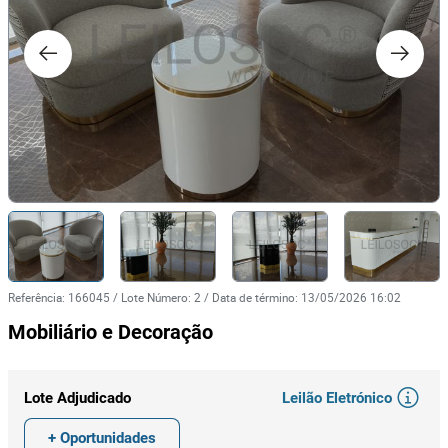
Referência
:
166045
/
Lote Número
:
2
/
Data de término
:
13/05/2026 16:02
Mobiliário e Decoração
Leilão Eletrónico
Lote Adjudicado
+ Oportunidades