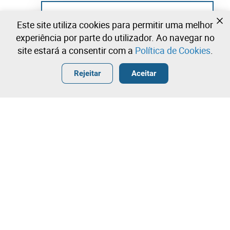
Ainda não se registou?
Este site utiliza cookies para permitir uma melhor
Crie uma conta e comece já a licitar
experiência por parte do utilizador. Ao navegar no
site estará a consentir com a
Política de Cookies
.
Entrar
Criar uma conta gratuita
•
•
•
Rejeitar
Aceitar
Explorar Mais
Licitação rápida
Contacte a nossa equipa!
30,00 €
31,00 €
Leilosoc Worldwide®
32,00 €
A Empresa
Licitação directa
Sobre
Licitação