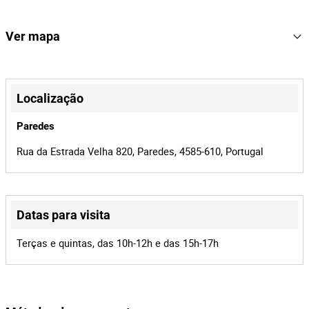
Dimensões: 1160x380x220mm
85
Lote Número
Peso: 18,5kg
167207
Referência
Ver mapa
Nº de série: 8436549911644
21954/26
Processo
+
41664
Id do leilão
−
Localização
167207
Id do lote
Paredes
Rua da Estrada Velha 820, Paredes, 4585-610, Portugal
Datas para visita
Leaflet
|
©
OpenStreetMap
contributors
Terças e quintas, das 10h-12h e das 15h-17h