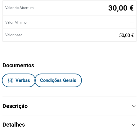
30,00 €
Valor de Abertura
---
Valor Mínimo
50,00 €
Valor base
Documentos
Verbas
Condições Gerais
Descrição
Bicicleta
Detalhes
Marca: Fytter
Modelo:
RA00XX