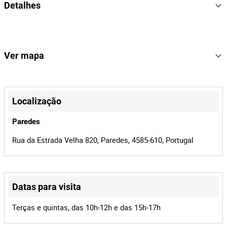
Detalhes
Marca: Fytter
Modelo:
RU07SR
Dimensões: 1610x810x240mm
52
Lote Número
Peso: 54kg
166782
Referência
Ver mapa
Nº de série: 8436549918223
21954/26
Processo
+
41661
Id do leilão
−
Localização
166782
Id do lote
Paredes
Rua da Estrada Velha 820, Paredes, 4585-610, Portugal
Datas para visita
Leaflet
|
©
OpenStreetMap
contributors
Terças e quintas, das 10h-12h e das 15h-17h