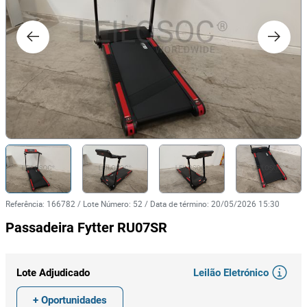
Referência
:
166782
/
Lote Número
:
52
/
Data de término
:
20/05/2026 15:30
Passadeira Fytter RU07SR
Leilão Eletrónico
Lote Adjudicado
+ Oportunidades