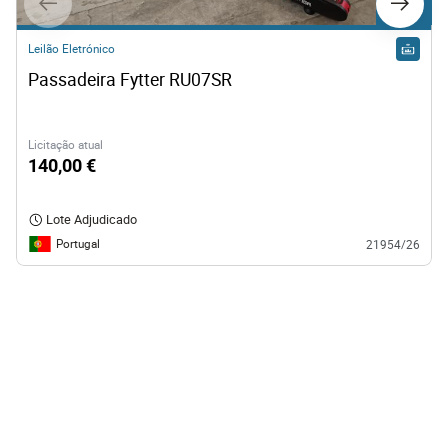
Lote 48
Leilão Eletrónico
Passadeira Fytter RU07SR
Licitação atual
140,00 €
Lote Adjudicado
Portugal
21954/26