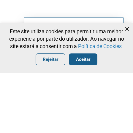
Ainda não se registou?
Este site utiliza cookies para permitir uma melhor
Crie uma conta e comece já a licitar
experiência por parte do utilizador. Ao navegar no
site estará a consentir com a
Política de Cookies
.
Entrar
Criar uma conta gratuita
•
•
•
Rejeitar
Aceitar
Explorar Mais
Licitação rápida
Contacte a nossa equipa!
190,00 €
240,00 €
Leilosoc Worldwide®
290,00 €