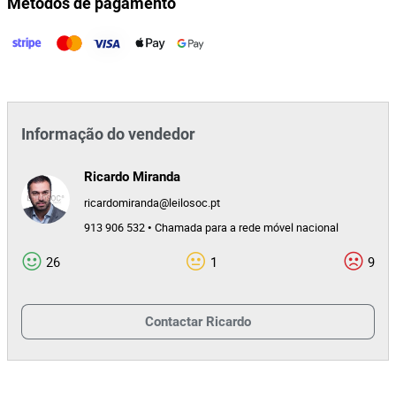
Métodos de pagamento
Segurança e Vigilância, Lda
41645
Id do leilão
167905
Id do lote
Informação do vendedor
Ricardo Miranda
ricardomiranda@leilosoc.pt
913 906 532 • Chamada para a rede móvel nacional
26
1
9
Contactar
Ricardo