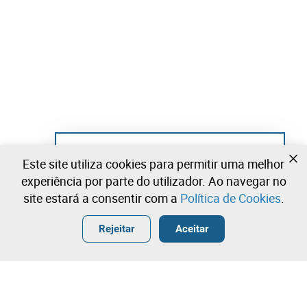
Ainda não se registou?
Este site utiliza cookies para permitir uma melhor
Crie uma conta e comece já a licitar
experiência por parte do utilizador. Ao navegar no
site estará a consentir com a
Política de Cookies
.
Entrar
Criar uma conta gratuita
•
•
•
Rejeitar
Aceitar
Explorar Mais
Licitação rápida