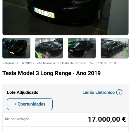
Referência
:
167905
/
Lote Número
:
6
/
Data de término
:
15/06/2026 15:36
Tesla Model 3 Long Range · Ano 2019
Leilão Eletrónico
Lote Adjudicado
+ Oportunidades
17.000,00 €
Melhor licitação