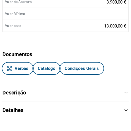
8.900,00 €
Valor de Abertura
---
Valor Mínimo
13.000,00 €
Valor base
Documentos
Verbas
Catálogo
Condições Gerais
Descrição
Veículo ligeiro de passageiros
Detalhes
46-ZF-50.
Matrícula:
2019
Ano
Notas Informativas