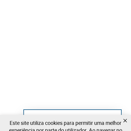
Ainda não se registou?
Este site utiliza cookies para permitir uma melhor
Crie uma conta e comece já a licitar
experiência por parte do utilizador. Ao navegar no