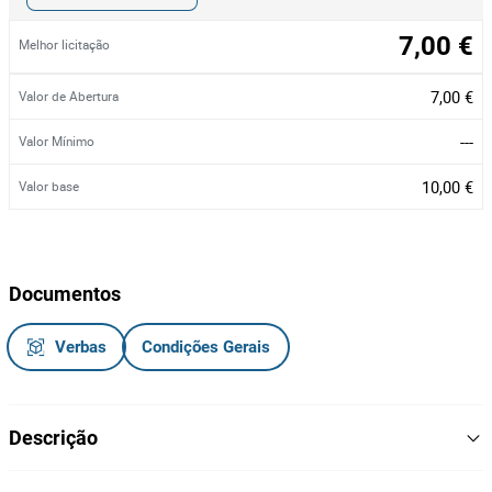
7,00 €
Melhor licitação
7,00 €
Valor de Abertura
---
Valor Mínimo
10,00 €
Valor base
Documentos
Verbas
Condições Gerais
Descrição
Pack de coluna Bluetooth sem fios + auriculares, da marca Fresh