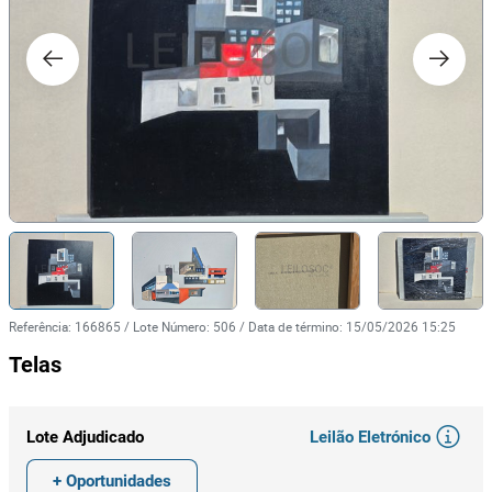
Referência
:
166865
/
Lote Número
:
506
/
Data de término
:
15/05/2026 15:25
Telas
Leilão Eletrónico
Lote Adjudicado
+ Oportunidades