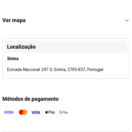
17€+IVA.
506
Lote Número
166865
Referência
Ver mapa
19638/26
Processo
+
41548
Id do leilão
−
Localização
166865
Id do lote
Sintra
Estrada Nacional 247 0, Sintra, 2705-837, Portugal
Métodos de pagamento
Leaflet
|
©
OpenStreetMap
contributors