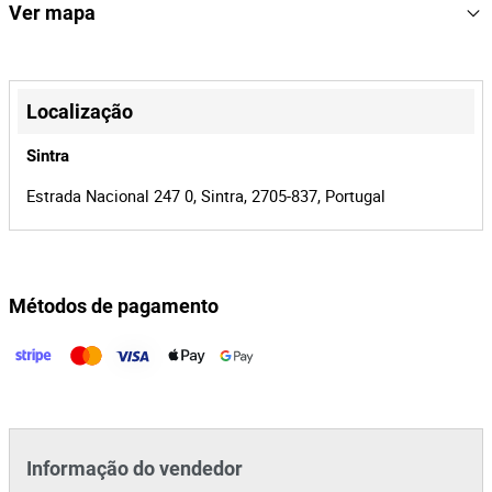
167914
Referência
Ver mapa
Equipamento testado e recondicionado.
Possibilidade de entrega em Portugal Continental, pelo valor de
19638/26
Processo
17€+IVA.
+
41545
Id do leilão
−
Localização
167914
Id do lote
Sintra
Estrada Nacional 247 0, Sintra, 2705-837, Portugal
Métodos de pagamento
Leaflet
|
©
OpenStreetMap
contributors
Informação do vendedor