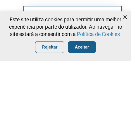
Ainda não se registou?
Este site utiliza cookies para permitir uma melhor
Crie uma conta e comece já a licitar
experiência por parte do utilizador. Ao navegar no
site estará a consentir com a
Política de Cookies
.
Entrar
Criar uma conta gratuita
•
•
•
Rejeitar
Aceitar
Explorar Mais
Licitação rápida
Contacte a nossa equipa!
250,00 €
300,00 €
Leilosoc Worldwide®
350,00 €
A Empresa
Licitação directa