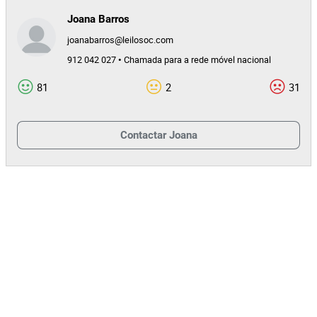
Joana Barros
joanabarros@leilosoc.com
912 042 027 • Chamada para a rede móvel nacional
81
2
31
Contactar
Joana