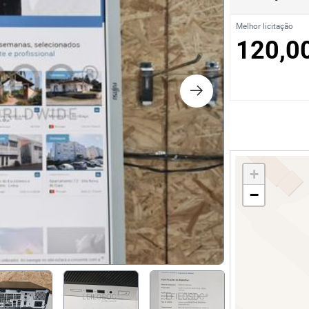
os
Melhor licitação
120,0
logia
iário e Decoração
ca
+
s
−