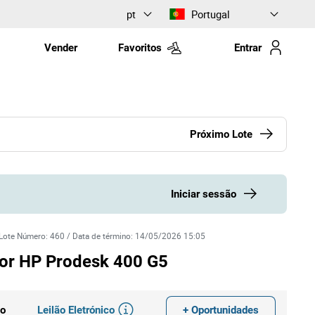
pt
Portugal
Vender
Favoritos
Entrar
Próximo Lote
Iniciar sessão
Lote Número
:
460
/
Data de término
:
14/05/2026 15:05
r HP Prodesk 400 G5
Leilão Eletrónico
+ Oportunidades
do