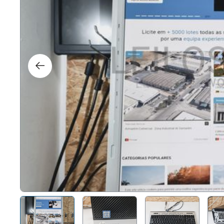
Direit
Tecno
Mobil
Náuti
Outro