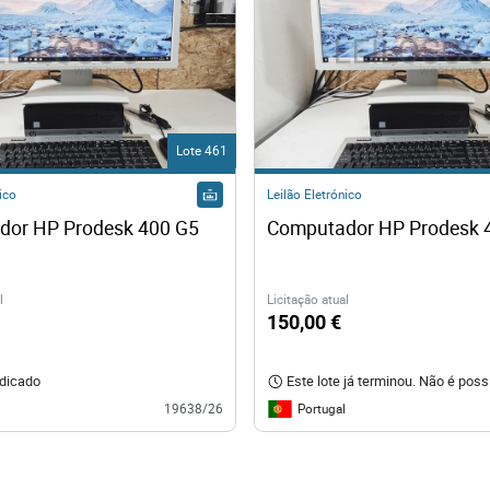
Lote 461
ico
Leilão Eletrónico
dor HP Prodesk 400 G5
Computador HP Prodesk 
l
Licitação atual
150,00 €
udicado
Este lote já terminou. Não é possív
Portugal
19638/26