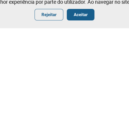
lhor experiência por parte do utilizador. Ao navegar no si
Rejeitar
Aceitar
ender
Termos
ar
Condições Gerais de Venda
r
Condições Gerais de Venda- Ang
ografia
Termos e Condições