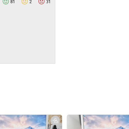
81
2
31