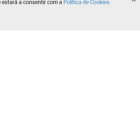
te estará a consentir com a
Política de Cookies
.
•
•
•
Contacte a nossa equipa!
Leilosoc Worldwide®
Fique informado diariamente com as nossas
newsletters.
Subscreva já e receba o que a Leilosoc® tem de melhor
ola
para lhe oferecer no seu email.
Subscrever