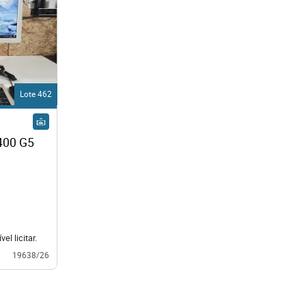
Lote 462
400 G5
el licitar.
19638/26