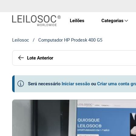
Leilões
Categorias
Leilosoc
/
Computador HP Prodesk 400 G5
Imóve
Lote Anterior
Veícu
Equip
Será necessário
Iniciar sessão
ou
Criar uma conta gr
Maqui
Arte 