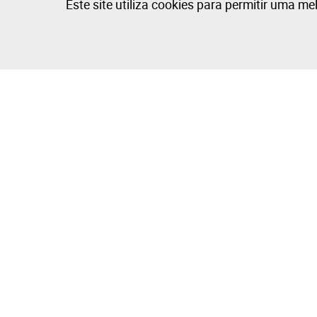
Este site utiliza cookies para permitir uma me
A Empresa
Comprar e V
Sobre
Como Compr
Grupo Isegoria Capital
Como Vende
Projetos
Dicas de Fot