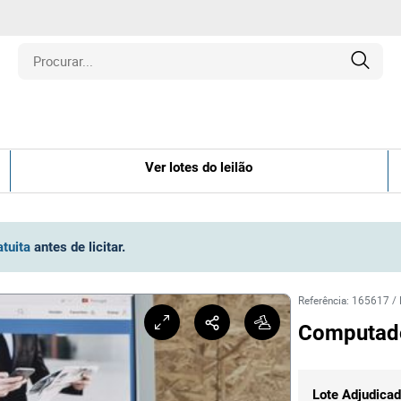
is
Ver lotes do leilão
los
amentos
atuita
antes de licitar
.
naria
Referência
:
165617
/
Computado
e Colecionáveis
Lote Adjudica