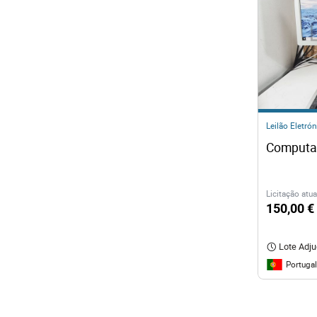
Leilão Eletrón
Computa
Licitação atua
150,00 €
Lote Adj
Portugal