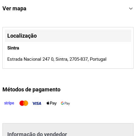
Equipamento testado e recondicionado.
167912
Referência
Ver mapa
Possibilidade de entrega em Portugal Continental, pelo valor de
19638/26
Processo
17€+IVA
+
41541
Id do leilão
−
Localização
167912
Id do lote
Sintra
Estrada Nacional 247 0, Sintra, 2705-837, Portugal
Métodos de pagamento
Leaflet
|
©
OpenStreetMap
contributors
Informação do vendedor