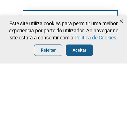
Ainda não se registou?
Este site utiliza cookies para permitir uma melhor
Crie uma conta e comece já a licitar
experiência por parte do utilizador. Ao navegar no
site estará a consentir com a
Política de Cookies
.
Entrar
Criar uma conta gratuita
•
•
•
Rejeitar
Aceitar
Explorar Mais
Licitação rápida
Contacte a nossa equipa!
220,00 €
270,00 €
Leilosoc Worldwide®
320,00 €
A Empresa
Licitação directa