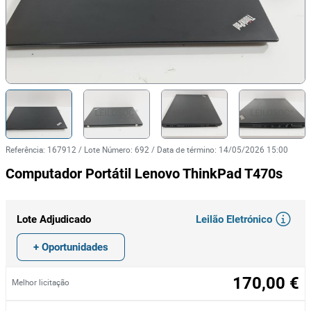
Referência
:
167912
/
Lote Número
:
692
/
Data de término
:
14/05/2026 15:00
Computador Portátil Lenovo ThinkPad T470s
Leilão Eletrónico
Lote Adjudicado
+ Oportunidades
170,00 €
Melhor licitação