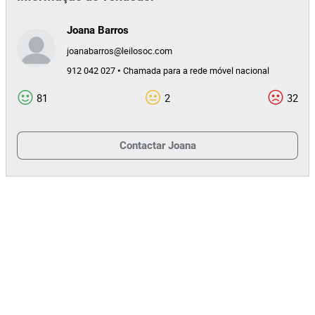
Joana Barros
joanabarros@leilosoc.com
912 042 027 • Chamada para a rede móvel nacional
81
2
32
Contactar
Joana