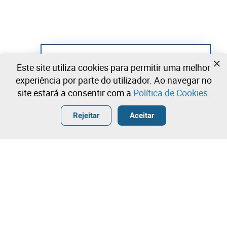
Ainda não se registou?
Este site utiliza cookies para permitir uma melhor
Crie uma conta e comece já a licitar
experiência por parte do utilizador. Ao navegar no
site estará a consentir com a
Política de Cookies
.
Entrar
Criar uma conta gratuita
•
•
•
Rejeitar
Aceitar
Explorar Mais
Licitação rápida
Contacte a nossa equipa!
1.150,00 €
1.250,00 €
Leilosoc Worldwide®
1.350,00 €