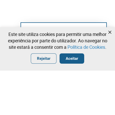
Ainda não se registou?
Este site utiliza cookies para permitir uma melhor
Crie uma conta e comece já a licitar
experiência por parte do utilizador. Ao navegar no
site estará a consentir com a
Política de Cookies
.
Entrar
Criar uma conta gratuita
•
•
•
Rejeitar
Aceitar
Explorar Mais
Licitação rápida
Contacte a nossa equipa!
400,00 €
450,00 €
Leilosoc Worldwide®
500,00 €